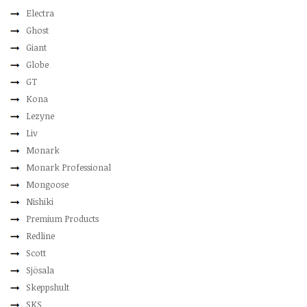
Electra
Ghost
Giant
Globe
GT
Kona
Lezyne
Liv
Monark
Monark Professional
Mongoose
Nishiki
Premium Products
Redline
Scott
Sjösala
Skeppshult
SKS