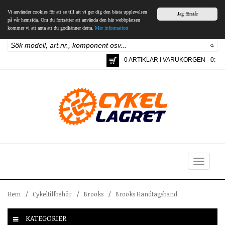
Vi använder cookies för att se till att vi ger dig den bästa upplevelsen
Jag förstår
på vår hemsida. Om du fortsätter att använda den här webbplatsen
kommer vi att anta att du godkänner detta.
Mer information
0 ARTIKLAR I VARUKORGEN - 0:-
Toggle
navigation
Hem
/
Cykeltillbehör
/
Brooks
/
Brooks Handtagsband
KATEGORIER