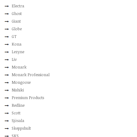
Electra
Ghost
Giant
Globe
GT
Kona
Lezyne
Liv
Monark
Monark Professional
Mongoose
Nishiki
Premium Products
Redline
Scott
Sjösala
Skeppshult
SKS