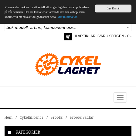
Vi använder cookies för att se till att vi ger dig den bästa upplevelsen
Jag förstår
på vår hemsida. Om du fortsätter att använda den här webbplatsen
kommer vi att anta att du godkänner detta.
Mer information
0 ARTIKLAR I VARUKORGEN - 0:-
Toggle
navigation
Hem
/
Cykeltillbehör
/
Brooks
/
Brooks Sadlar
KATEGORIER