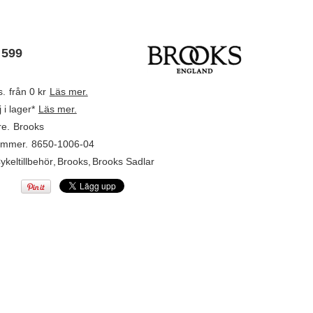
 599
s.
från 0 kr
Läs mer.
j i lager*
Läs mer.
re.
Brooks
ummer.
8650-1006-04
ykeltillbehör
,
Brooks
,
Brooks Sadlar