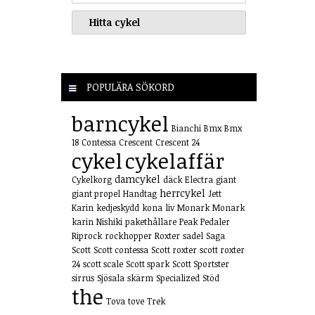
POPULÄRA SÖKORD
barncykel
Bianchi
Bmx
Bmx
18
Contessa
Crescent
Crescent 24
cykel
cykelaffär
damcykel
Cykelkorg
däck
Electra
giant
herrcykel
giant propel
Handtag
Jett
Karin
kedjeskydd
kona
liv
Monark
Monark
karin
Nishiki
pakethållare
Peak
Pedaler
Riprock
rockhopper
Roxter
sadel
Saga
Scott
Scott contessa
Scott roxter
scott roxter
24
scott scale
Scott spark
Scott Sportster
sirrus
Sjösala
skärm
Specialized
Stöd
the
Tova
tove
Trek