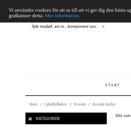
Vi använder cookies för att se till att vi ger dig den bäst
godkänner detta.
Mer information
START
Hem
/
Cykeltillbehör
/
Brooks
/
Brooks Sadlar
Bild sak
KATEGORIER