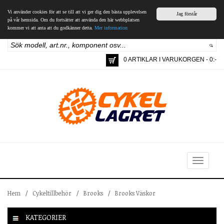
Vi använder cookies för att se till att vi ger dig den bästa upplevelsen
Jag förstår
på vår hemsida. Om du fortsätter att använda den här webbplatsen
kommer vi att anta att du godkänner detta.
Mer information
0 ARTIKLAR I VARUKORGEN - 0:-
Toggle
navigation
Hem
/
Cykeltillbehör
/
Brooks
/
Brooks Väskor
KATEGORIER