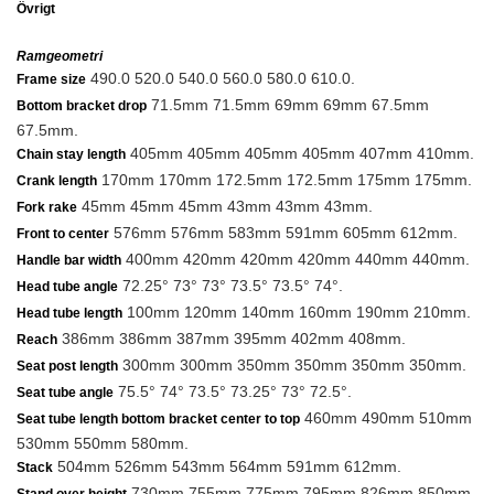
Övrigt
Ramgeometri
490.0 520.0 540.0 560.0 580.0 610.0.
Frame size
71.5mm 71.5mm 69mm 69mm 67.5mm
Bottom bracket drop
67.5mm.
405mm 405mm 405mm 405mm 407mm 410mm.
Chain stay length
170mm 170mm 172.5mm 172.5mm 175mm 175mm.
Crank length
45mm 45mm 45mm 43mm 43mm 43mm.
Fork rake
576mm 576mm 583mm 591mm 605mm 612mm.
Front to center
400mm 420mm 420mm 420mm 440mm 440mm.
Handle bar width
72.25° 73° 73° 73.5° 73.5° 74°.
Head tube angle
100mm 120mm 140mm 160mm 190mm 210mm.
Head tube length
386mm 386mm 387mm 395mm 402mm 408mm.
Reach
300mm 300mm 350mm 350mm 350mm 350mm.
Seat post length
75.5° 74° 73.5° 73.25° 73° 72.5°.
Seat tube angle
460mm 490mm 510mm
Seat tube length bottom bracket center to top
530mm 550mm 580mm.
504mm 526mm 543mm 564mm 591mm 612mm.
Stack
730mm 755mm 775mm 795mm 826mm 850mm.