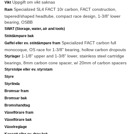
Uppgift om vikt saknas
Vikt
Specialized SL4 FACT 10r carbon, FACT construction,
Ram
tapered/shaped headtube, compact race design, 1-3/8" lower
bearing, OSBB
SWAT (Storage, water, air and tools)
Stötdämpare bak
Specialized FACT carbon full
Gaffel eller ev. stötdämpare fram
monocoque, OS race for 1-3/8" bearing, hollow carbon dropouts
1-1/8" upper and 1-3/8" lower, stainless steel cartridge
Styrlager
bearings, 8mm carbon cone spacer, w/ 20mm of carbon spacers
Styrstolpe eller ev. styrstam
Styre
Styrlinda
Bromsar fram
Bromsar bak
Bromshandtag
Växelförare fram
Växelförare bak
Växelreglage