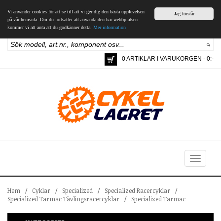
Vi använder cookies för att se till att vi ger dig den bästa upplevelsen
Jag förstår
på vår hemsida. Om du fortsätter att använda den här webbplatsen
kommer vi att anta att du godkänner detta.
Mer information
0 ARTIKLAR I VARUKORGEN - 0:-
Toggle
navigation
Hem
/
Cyklar
/
Specialized
/
Specialized Racercyklar
/
Specialized Tarmac Tävlingsracercyklar
/
Specialized Tarmac