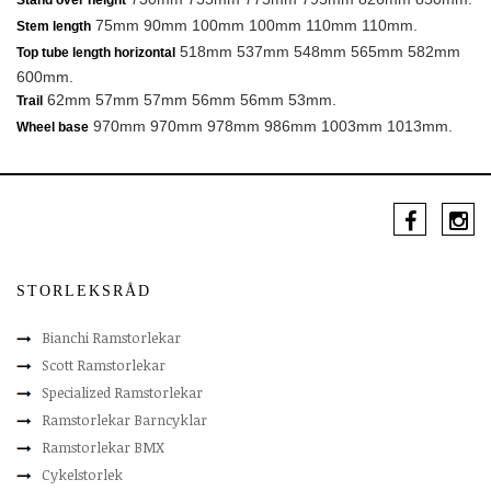
Stand over height
75mm 90mm 100mm 100mm 110mm 110mm.
Stem length
518mm 537mm 548mm 565mm 582mm
Top tube length horizontal
600mm.
62mm 57mm 57mm 56mm 56mm 53mm.
Trail
970mm 970mm 978mm 986mm 1003mm 1013mm.
Wheel base
STORLEKSRÅD
Bianchi Ramstorlekar
Scott Ramstorlekar
Specialized Ramstorlekar
Ramstorlekar Barncyklar
Ramstorlekar BMX
Cykelstorlek