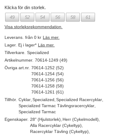
Klicka för din storlek.
49
52
54
56
58
61
Visa storleksrekommendation.
Leverans.
från 0 kr
Läs mer.
Lager.
Ej i lager*
Läs mer.
Tillverkare.
Specialized
Artikelnummer.
70614-1249 (49)
Övriga art.nr.
70614-1252 (52)
70614-1254 (54)
70614-1256 (56)
70614-1258 (58)
70614-1261 (61)
Tillhör.
Cyklar
,
Specialized
,
Specialized Racercyklar
,
Specialized Tarmac Tävlingsracercyklar
,
Specialized Tarmac
Egenskaper.
28" (Hjulstorlek)
,
Herr (Cykelmodell)
,
Alla Racercyklar (Cykeltyp)
,
Racercyklar Tävling (Cykeltyp)
,