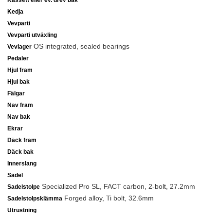
Kassett eller ev. drev bak
Kedja
Vevparti
Vevparti utväxling
OS integrated, sealed bearings
Vevlager
Pedaler
Hjul fram
Hjul bak
Fälgar
Nav fram
Nav bak
Ekrar
Däck fram
Däck bak
Innerslang
Sadel
Specialized Pro SL, FACT carbon, 2-bolt, 27.2mm
Sadelstolpe
Forged alloy, Ti bolt, 32.6mm
Sadelstolpsklämma
Utrustning