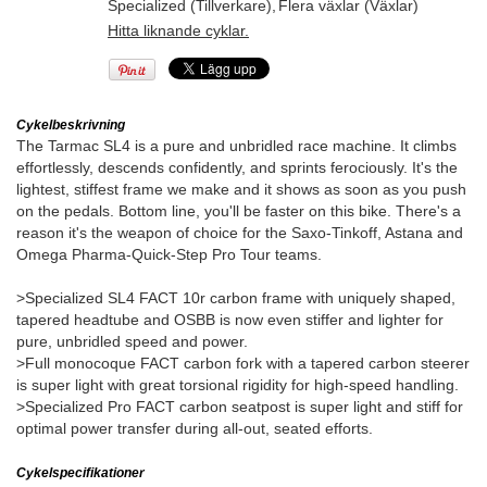
Specialized (Tillverkare)
,
Flera växlar (Växlar)
Hitta liknande cyklar.
Cykelbeskrivning
The Tarmac SL4 is a pure and unbridled race machine. It climbs
effortlessly, descends confidently, and sprints ferociously. It's the
lightest, stiffest frame we make and it shows as soon as you push
on the pedals. Bottom line, you'll be faster on this bike. There's a
reason it's the weapon of choice for the Saxo-Tinkoff, Astana and
Omega Pharma-Quick-Step Pro Tour teams.
>Specialized SL4 FACT 10r carbon frame with uniquely shaped,
tapered headtube and OSBB is now even stiffer and lighter for
pure, unbridled speed and power.
>Full monocoque FACT carbon fork with a tapered carbon steerer
is super light with great torsional rigidity for high-speed handling.
>Specialized Pro FACT carbon seatpost is super light and stiff for
optimal power transfer during all-out, seated efforts.
Cykelspecifikationer