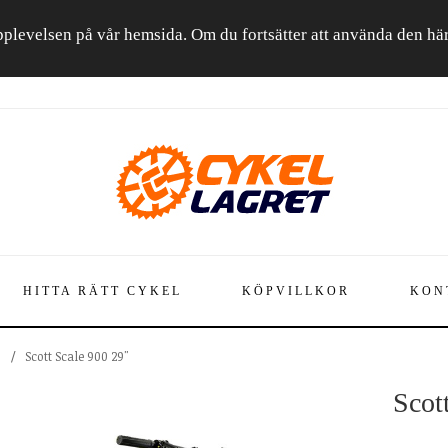
a upplevelsen på vår hemsida. Om du fortsätter att använda den h
HITTA RÄTT CYKEL
KÖPVILLKOR
KON
B
/
Scott Scale 900 29"
Scot