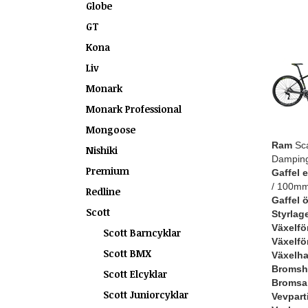
Globe
GT
Kona
Liv
Monark
Monark Professional
Mongoose
Ram
Sca
Nishiki
Dampin
Premium
Gaffel 
/ 100mm
Redline
Gaffel ö
Scott
Styrlag
Växelfö
Scott Barncyklar
Växelfö
Scott BMX
Växelh
Bromsh
Scott Elcyklar
Bromsa
Scott Juniorcyklar
Vevpart