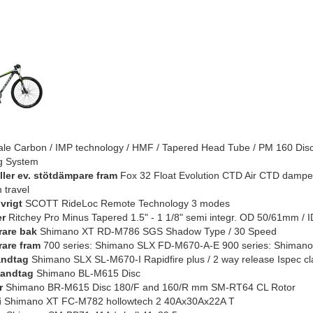
le Carbon / IMP technology / HMF / Tapered Head Tube / PM 160 Disc
g System
eller ev. stötdämpare fram
Fox 32 Float Evolution CTD Air CTD damper
 travel
vrigt
SCOTT RideLoc Remote Technology 3 modes
er
Ritchey Pro Minus Tapered 1.5" - 1 1/8" semi integr. OD 50/61mm /
rare bak
Shimano XT RD-M786 SGS Shadow Type / 30 Speed
rare fram
700 series: Shimano SLX FD-M670-A-E 900 series: Shiman
andtag
Shimano SLX SL-M670-I Rapidfire plus / 2 way release Ispec c
andtag
Shimano BL-M615 Disc
r
Shimano BR-M615 Disc 180/F and 160/R mm SM-RT64 CL Rotor
i
Shimano XT FC-M782 hollowtech 2 40Ax30Ax22A T