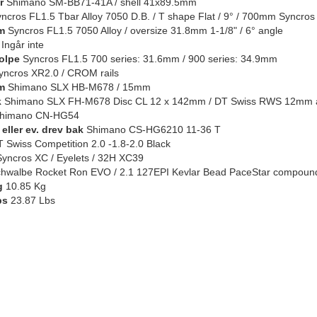
r
Shimano SM-BB71-41A / shell 41x89.5mm
ncros FL1.5 Tbar Alloy 7050 D.B. / T shape Flat / 9° / 700mm Syncros 
m
Syncros FL1.5 7050 Alloy / oversize 31.8mm 1-1/8" / 6° angle
Ingår inte
olpe
Syncros FL1.5 700 series: 31.6mm / 900 series: 34.9mm
ncros XR2.0 / CROM rails
m
Shimano SLX HB-M678 / 15mm
k
Shimano SLX FH-M678 Disc CL 12 x 142mm / DT Swiss RWS 12mm 
himano CN-HG54
eller ev. drev bak
Shimano CS-HG6210 11-36 T
 Swiss Competition 2.0 -1.8-2.0 Black
yncros XC / Eyelets / 32H XC39
hwalbe Rocket Ron EVO / 2.1 127EPI Kevlar Bead PaceStar compoun
g
10.85 Kg
bs
23.87 Lbs