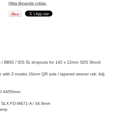
Hitta liknande cyklar.
 / BB92 / IDS SL dropouts for 142 x 12mm SDS Shock
 with 3 modes 15mm QR axle / tapered steerer reb. Adj.
 ID 44/55mm
o SLX FD-M671-A / 34.9mm
lamp