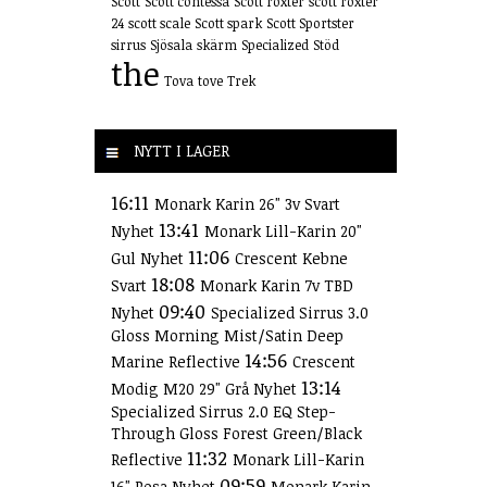
Scott
Scott contessa
Scott roxter
scott roxter
24
scott scale
Scott spark
Scott Sportster
sirrus
Sjösala
skärm
Specialized
Stöd
the
Tova
tove
Trek
NYTT I LAGER
16:11
Monark Karin 26" 3v Svart
13:41
Nyhet
Monark Lill-Karin 20"
11:06
Gul Nyhet
Crescent Kebne
18:08
Svart
Monark Karin 7v TBD
09:40
Nyhet
Specialized Sirrus 3.0
Gloss Morning Mist/Satin Deep
14:56
Marine Reflective
Crescent
13:14
Modig M20 29" Grå Nyhet
Specialized Sirrus 2.0 EQ Step-
Through Gloss Forest Green/Black
11:32
Reflective
Monark Lill-Karin
09:59
16" Rosa Nyhet
Monark Karin