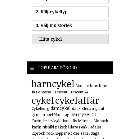
2. Välj cykeltyp
3. Välj hjulstorlek
POPULÄRA SÖKORD
barncykel
Bianchi
Bmx
Bmx
18
Contessa
Crescent
Crescent 24
cykel
cykelaffär
damcykel
Cykelkorg
däck
Electra
giant
herrcykel
giant propel
Handtag
Jett
Karin
kedjeskydd
kona
liv
Monark
Monark
karin
Nishiki
pakethållare
Peak
Pedaler
Riprock
rockhopper
Roxter
sadel
Saga