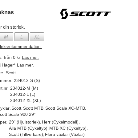
aknas
r din storlek.
M
L
XL
rleksrekommendation.
s.
från 0 kr
Läs mer.
j i lager*
Läs mer.
re.
Scott
ummer.
234012-S (S)
t.nr.
234012-M (M)
234012-L (L)
234012-XL (XL)
yklar
,
Scott
,
Scott MTB
,
Scott Scale XC-MTB
,
cott Scale 900 29"
per.
29" (Hjulstorlek)
,
Herr (Cykelmodell)
,
Alla MTB (Cykeltyp)
,
MTB XC (Cykeltyp)
,
Scott (Tillverkare)
,
Flera växlar (Växlar)