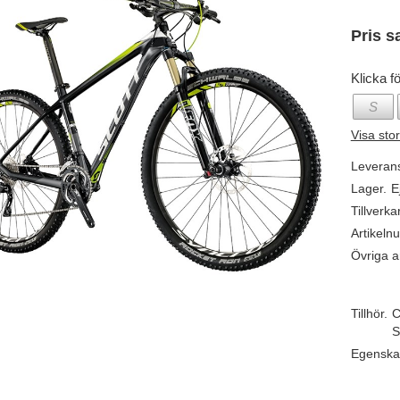
Pris s
Klicka fö
S
Visa sto
Leveran
Lager.
E
Tillverka
Artikeln
Övriga ar
Tillhör.
C
S
Egenska