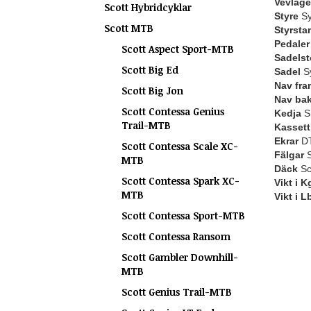
Vevlage
Scott Hybridcyklar
Styre
Sy
Scott MTB
Styrsta
Pedaler
Scott Aspect Sport-MTB
Sadelst
Scott Big Ed
Sadel
Sy
Nav fra
Scott Big Jon
Nav ba
Scott Contessa Genius
Kedja
S
Trail-MTB
Kassett 
Ekrar
DT
Scott Contessa Scale XC-
Fälgar
S
MTB
Däck
Sc
Scott Contessa Spark XC-
Vikt i K
MTB
Vikt i L
Scott Contessa Sport-MTB
Scott Contessa Ransom
Scott Gambler Downhill-
MTB
Scott Genius Trail-MTB