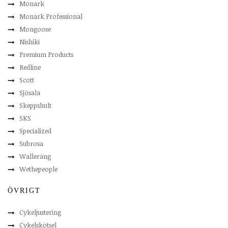
Monark
Monark Professional
Mongoose
Nishiki
Premium Products
Redline
Scott
Sjösala
Skeppshult
SKS
Specialized
Subrosa
Walleräng
Wethepeople
ÖVRIGT
Cykeljustering
Cykelskötsel