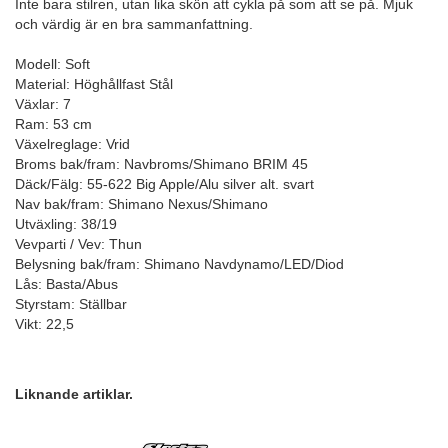
Inte bara stilren, utan lika skön att cykla på som att se på. Mjuk
och värdig är en bra sammanfattning.
Modell: Soft
Material: Höghållfast Stål
Växlar: 7
Ram: 53 cm
Växelreglage: Vrid
Broms bak/fram: Navbroms/Shimano BRIM 45
Däck/Fälg: 55-622 Big Apple/Alu silver alt. svart
Nav bak/fram: Shimano Nexus/Shimano
Utväxling: 38/19
Vevparti / Vev: Thun
Belysning bak/fram: Shimano Navdynamo/LED/Diod
Lås: Basta/Abus
Styrstam: Ställbar
Vikt: 22,5
Liknande artiklar.