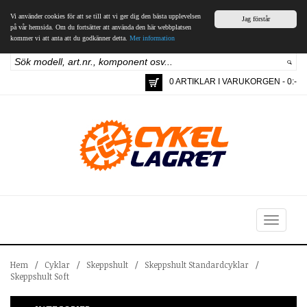
Vi använder cookies för att se till att vi ger dig den bästa upplevelsen
Jag förstår
på vår hemsida. Om du fortsätter att använda den här webbplatsen
kommer vi att anta att du godkänner detta.
Mer information
0 ARTIKLAR I VARUKORGEN - 0:-
Toggle
navigation
Hem
/
Cyklar
/
Skeppshult
/
Skeppshult Standardcyklar
/
Skeppshult Soft