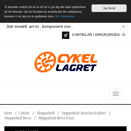
Vi använder cookies för att se till att vi ger dig den bästa upplevelsen
Jag förstår
på vår hemsida. Om du fortsätter att använda den här webbplatsen
kommer vi att anta att du godkänner detta.
Mer information
0 ARTIKLAR I VARUKORGEN - 0:-
Toggle
navigation
Hem
/
Cyklar
/
Skeppshult
/
Skeppshult Standardcyklar
/
Skeppshult Nova
/
Skeppshult Nova Dam