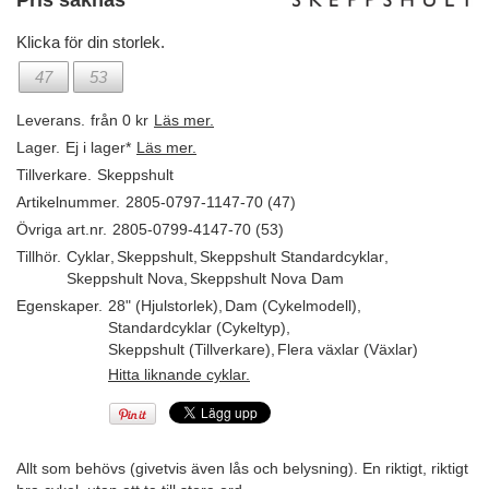
Pris saknas
Klicka för din storlek.
47
53
Leverans.
från 0 kr
Läs mer.
Lager.
Ej i lager*
Läs mer.
Tillverkare.
Skeppshult
Artikelnummer.
2805-0797-1147-70 (47)
Övriga art.nr.
2805-0799-4147-70 (53)
Tillhör.
Cyklar
,
Skeppshult
,
Skeppshult Standardcyklar
,
Skeppshult Nova
,
Skeppshult Nova Dam
Egenskaper.
28" (Hjulstorlek)
,
Dam (Cykelmodell)
,
Standardcyklar (Cykeltyp)
,
Skeppshult (Tillverkare)
,
Flera växlar (Växlar)
Hitta liknande cyklar.
Allt som behövs (givetvis även lås och belysning). En riktigt, riktigt