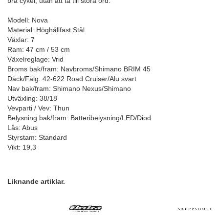
bra cykel, utan att ta till stora ord.
Modell: Nova
Material: Höghållfast Stål
Växlar: 7
Ram: 47 cm / 53 cm
Växelreglage: Vrid
Broms bak/fram: Navbroms/Shimano BRIM 45
Däck/Fälg: 42-622 Road Cruiser/Alu svart
Nav bak/fram: Shimano Nexus/Shimano
Utväxling: 38/18
Vevparti / Vev: Thun
Belysning bak/fram: Batteribelysning/LED/Diod
Lås: Abus
Styrstam: Standard
Vikt: 19,3
Liknande artiklar.