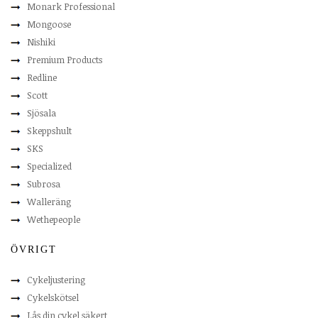
Monark Professional
Mongoose
Nishiki
Premium Products
Redline
Scott
Sjösala
Skeppshult
SKS
Specialized
Subrosa
Walleräng
Wethepeople
ÖVRIGT
Cykeljustering
Cykelskötsel
Lås din cykel säkert