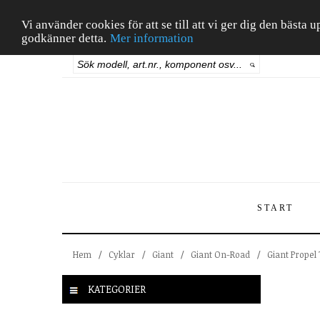
Vi använder cookies för att se till att vi ger dig den bäst
godkänner detta.
Mer information
START
Hem
/
Cyklar
/
Giant
/
Giant On-Road
/
Giant Propel
KATEGORIER