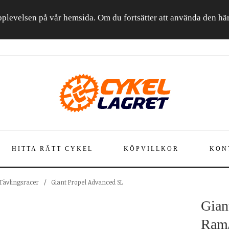
a upplevelsen på vår hemsida. Om du fortsätter att använda den h
HITTA RÄTT CYKEL
KÖPVILLKOR
KON
 Tävlingsracer
/
Giant Propel Advanced SL
Gian
Ram/