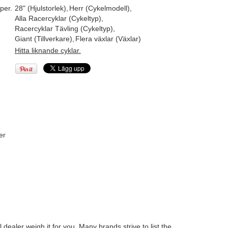
per.
28" (Hjulstorlek)
,
Herr (Cykelmodell)
,
Alla Racercyklar (Cykeltyp)
,
Racercyklar Tävling (Cykeltyp)
,
Giant (Tillverkare)
,
Flera växlar (Växlar)
Hitta liknande cyklar.
er
ealer weigh it for you. Many brands strive to list the