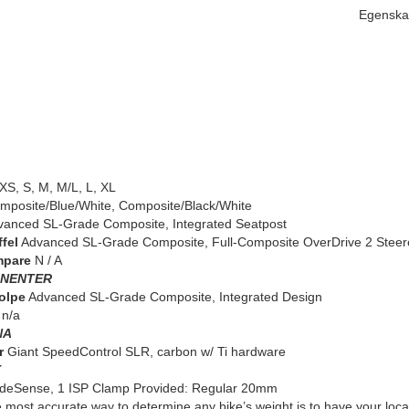
Egenska
XS, S, M, M/L, L, XL
posite/Blue/White, Composite/Black/White
anced SL-Grade Composite, Integrated Seatpost
fel
Advanced SL-Grade Composite, Full-Composite OverDrive 2 Steer
mpare
N / A
NENTER
olpe
Advanced SL-Grade Composite, Integrated Design
n/a
NA
r
Giant SpeedControl SLR, carbon w/ Ti hardware
T
deSense, 1 ISP Clamp Provided: Regular 20mm
most accurate way to determine any bike’s weight is to have your local d