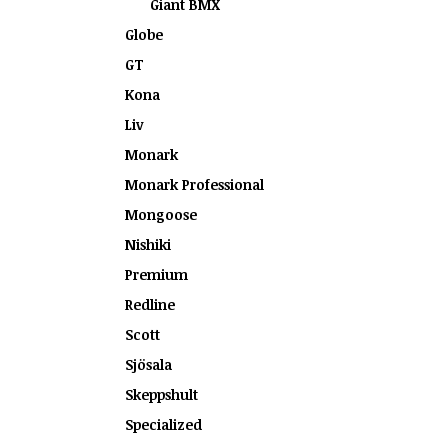
Giant BMX
Globe
GT
Kona
Liv
Monark
Monark Professional
Mongoose
Nishiki
Premium
Redline
Scott
Sjösala
Skeppshult
Specialized