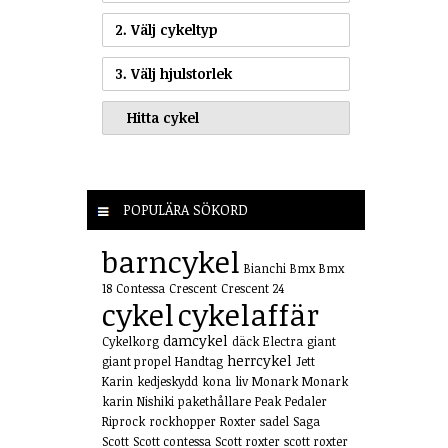
2. Välj cykeltyp
3. Välj hjulstorlek
POPULÄRA SÖKORD
barncykel
Bianchi
Bmx
Bmx
18
Contessa
Crescent
Crescent 24
cykel
cykelaffär
damcykel
Cykelkorg
däck
Electra
giant
herrcykel
giant propel
Handtag
Jett
Karin
kedjeskydd
kona
liv
Monark
Monark
karin
Nishiki
pakethållare
Peak
Pedaler
Riprock
rockhopper
Roxter
sadel
Saga
Scott
Scott contessa
Scott roxter
scott roxter