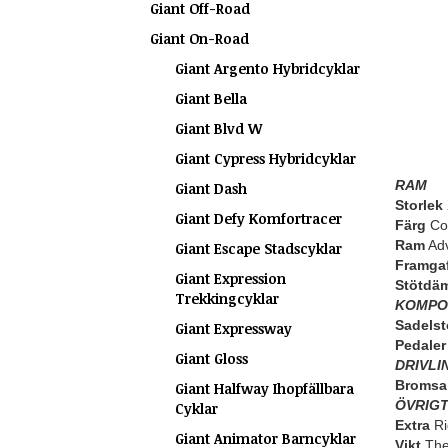
Giant Off-Road
Giant On-Road
Giant Argento Hybridcyklar
Giant Bella
Giant Blvd W
Giant Cypress Hybridcyklar
RAM
Giant Dash
Storlek
Giant Defy Komfortracer
Färg
Com
Ram
Adv
Giant Escape Stadscyklar
Framgaf
Giant Expression
Stötdä
Trekkingcyklar
KOMPO
Sadelst
Giant Expressway
Pedaler
Giant Gloss
DRIVLI
Bromsa
Giant Halfway Ihopfällbara
ÖVRIG
Cyklar
Extra
Ri
Giant Animator Barncyklar
Vikt
The 