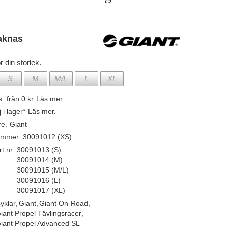
aknas
r din storlek.
S
M
M/L
L
XL
s.
från 0 kr
Läs mer.
j i lager*
Läs mer.
re.
Giant
ummer.
30091012 (XS)
t.nr.
30091013 (S)
30091014 (M)
30091015 (M/L)
30091016 (L)
30091017 (XL)
yklar
,
Giant
,
Giant On-Road
,
iant Propel Tävlingsracer
,
iant Propel Advanced SL