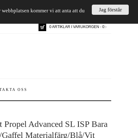
Jag förstår
är webbplatsen kommer vi att anta att du
0 ARTIKLAR I VARUKORGEN - 0:-
TAKTA OSS
t Propel Advanced SL ISP Bara
Gaffel Materialfärg/Blå/Vit