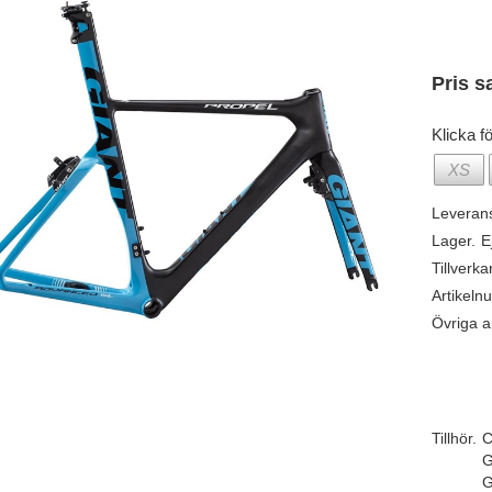
Pris s
Klicka fö
XS
Leveran
Lager.
E
Tillverka
Artikeln
Övriga ar
Tillhör.
C
G
G