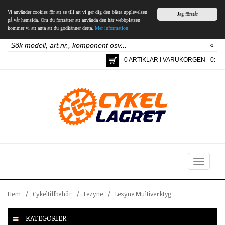
Vi använder cookies för att se till att vi ger dig den bästa upplevelsen
Jag förstår
på vår hemsida. Om du fortsätter att använda den här webbplatsen
kommer vi att anta att du godkänner detta.
Mer information
0 ARTIKLAR I VARUKORGEN - 0:-
Toggle
navigation
Hem
/
Cykeltillbehör
/
Lezyne
/
Lezyne Multiverktyg
KATEGORIER