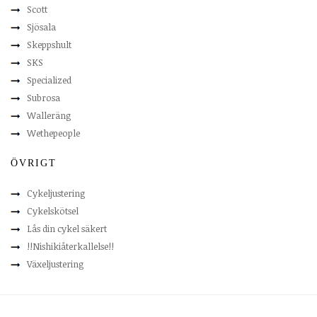
Scott
Sjösala
Skeppshult
SKS
Specialized
Subrosa
Walleräng
Wethepeople
ÖVRIGT
Cykeljustering
Cykelskötsel
Lås din cykel säkert
!!Nishikiåterkallelse!!
Växeljustering