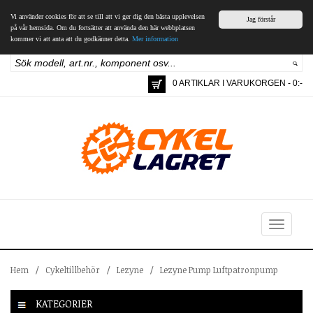
Vi använder cookies för att se till att vi ger dig den bästa upplevelsen
Jag förstår
på vår hemsida. Om du fortsätter att använda den här webbplatsen
kommer vi att anta att du godkänner detta.
Mer information
0 ARTIKLAR I VARUKORGEN - 0:-
Toggle
navigation
Hem
/
Cykeltillbehör
/
Lezyne
/
Lezyne Pump Luftpatronpump
KATEGORIER