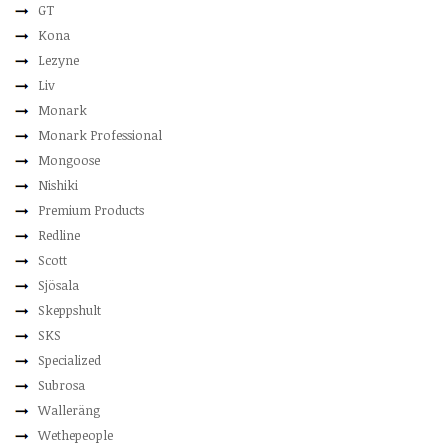
GT
Kona
Lezyne
Liv
Monark
Monark Professional
Mongoose
Nishiki
Premium Products
Redline
Scott
Sjösala
Skeppshult
SKS
Specialized
Subrosa
Walleräng
Wethepeople