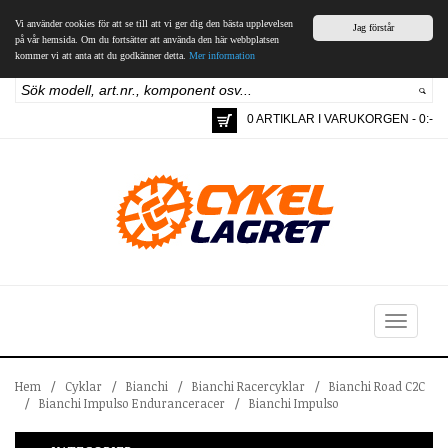
Vi använder cookies för att se till att vi ger dig den bästa upplevelsen
Jag förstår
på vår hemsida. Om du fortsätter att använda den här webbplatsen
kommer vi att anta att du godkänner detta.
Mer information
0 ARTIKLAR I VARUKORGEN - 0:-
Toggle
navigation
Hem
/
Cyklar
/
Bianchi
/
Bianchi Racercyklar
/
Bianchi Road C2C
/
Bianchi Impulso Enduranceracer
/
Bianchi Impulso