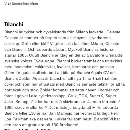
Visa lagerinformation
Bianchi
Bianchi är cyklar och cykelhistoria från Milano lackade i Celeste.
Celeste är namnet på färgen som alltid syns i tillverkarens
sällskap. Grön eller blå? Vi gillar i alla fall både Milano, Celeste
och Bianchi. Och Edoardo såklart. Mycket! Bianchis historia
startar 1885. Ouuf! Bianchi är idag en del av Salvatore Grimaldis
svenska koloss Cycleurope. Bianchi blickar framåt och utvecklas
med innovation, exklusivitet, kvalitet, formspråk och passion.
Glöm för guds skull inte bort att titta på Bianchi Aquila CV och
Bianchi Zolder. Aquila är Bianchis helt nya Time Trial/Triathlon -
cykel och som har utrustats med Bianchis senaste teknik för att ta
bort skak och stök. Zolder kommer att sätta näven i bordet och
foten i golvet i alla cykelcrosslopp. Crux, TCX, SuperX, Super
Jake. Se upp! Zolder har också skivbromsar. Ja men förresten!
1885 skrev vi eller hur? Det måste ju betyda att F.I.V. Edoardo
Bianchi fyller 130 år när Jan Malmsjö har reciterat färdigt. Fel.
Loa Falkman ska det vara. I vilket fall som helst. Bianchi! Vi har
den äran att gratulera på 130-årsdagen!