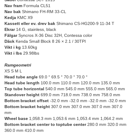
Nav fram
Formula CL51
Nav bak
Shimano FH-RM 33-CL
Kedja
KMC X9
Kassett eller ev. drev bak
Shimano CS-HG200-9 11-34 T
Ekrar
14 G, stainless, black
Fälgar
Syncros X-36 Disc 32H, Contessa color
Däck
Kenda Small Block 8 26 × 2.1 / 30TPI
Vikt i kg
13.60kg
Vikt i lbs
29.98lbs
Ramgeometri
XS S M L
Head tube angle
69.0 ° 69.5 ° 70.0 ° 70.0 °
Head tube length
100.0 mm 110.0 mm 120.0 mm 135.0 mm
Top tube horizontal
540.0 mm 545.0 mm 555.0 mm 565.0 mm
Standover height
699.0 mm 718.0 mm 738.0 mm 758.0 mm
Bottom bracket offset
-32.0 mm -32.0 mm -32.0 mm -32.0 mm
Bottom bracket height
307.0 mm 307.0 mm 307.0 mm 307.0
mm
Wheel base
1,058.3 mm 1,053.6 mm 1,053.4 mm 1,064.2 mm
Bottom bracket center to toptube center
280.0 mm 320.0 mm
360.0 mm 410.0 mm