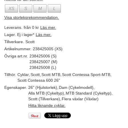
XS
S
M
L
Visa storleksrekommendation.
Leverans.
från 0 kr
Läs mer.
Lager.
Ej i lager*
Läs mer.
Tillverkare.
Scott
Artikelnummer.
238425005 (XS)
Övriga art.nr.
238425006 (S)
238425007 (M)
238425008 (L)
Tillhör.
Cyklar
,
Scott
,
Scott MTB
,
Scott Contessa Sport-MTB
,
Scott Contessa 600 26"
Egenskaper.
26" (Hjulstorlek)
,
Dam (Cykelmodell)
,
Alla MTB (Cykeltyp)
,
MTB Standard (Cykeltyp)
,
Scott (Tillverkare)
,
Flera växlar (Växlar)
Hitta liknande cyklar.