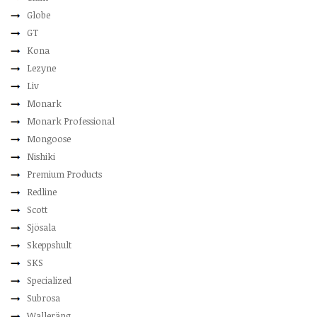
Globe
GT
Kona
Lezyne
Liv
Monark
Monark Professional
Mongoose
Nishiki
Premium Products
Redline
Scott
Sjösala
Skeppshult
SKS
Specialized
Subrosa
Walleräng