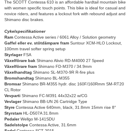
The SCOTT Contessa 610 is an affordable hardtail mountain bike
with women specific touch points. This bike is ideal for casual and
novice riders, and features a lockout fork with rebound adjust and
Shimano disc brakes.
Cykelspecifikationer
Ram
Contessa Active series / 6061 Alloy / Solution geometry
Gaffel eller ev. stötdämpare fram
Suntour XCM-HLO Lockout,
100mm travel softer spring setup
Styrlager
FSA
Växelförare bak
Shimano Alivio RD-M4000 27 Speed
Växelförare fram
Shimano FD-M370 / 34.9mm
Växelhandtag
Shimano SL-M370-9R R-fire plus
Bromshandtag
Shimano BL-M355
Bromsar
Shimano BR-M355 hydr. disc 160F/160Rmm SM-RT20
CL Rotor
Vevparti
Shimano FC-M391 44x32x22 w/CG
Vevlager
Shimano BB-UN 26 Cartridge Type
Styre
Contessa Active 640mm, black, 31.8mm 15mm rise 8°
Styrstam
HL-D507A 31.8mm
Pedaler
Wellgo M-141SDU
Sadelstolpe
Contessa Active, 31.6mm
Sadel
Contessa SCT 2015