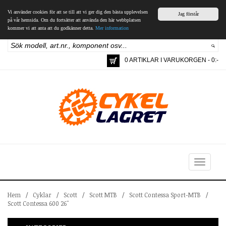
Vi använder cookies för att se till att vi ger dig den bästa upplevelsen
Jag förstår
på vår hemsida. Om du fortsätter att använda den här webbplatsen
kommer vi att anta att du godkänner detta.
Mer information
0 ARTIKLAR I VARUKORGEN - 0:-
Toggle
navigation
Hem
/
Cyklar
/
Scott
/
Scott MTB
/
Scott Contessa Sport-MTB
/
Scott Contessa 600 26"