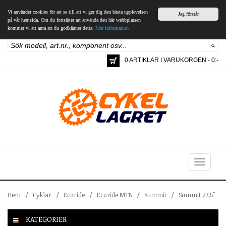
Vi använder cookies för att se till att vi ger dig den bästa upplevelsen
Jag förstår
på vår hemsida. Om du fortsätter att använda den här webbplatsen
kommer vi att anta att du godkänner detta.
Mer information
0 ARTIKLAR I VARUKORGEN - 0:-
Toggle
navigation
Hem
/
Cyklar
/
Ecoride
/
Ecoride MTB
/
Summit
/
Summit 27,5"
KATEGORIER