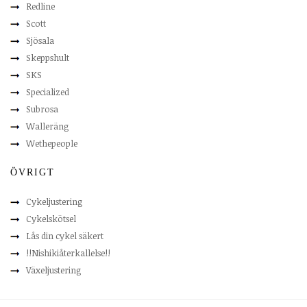
Redline
Scott
Sjösala
Skeppshult
SKS
Specialized
Subrosa
Walleräng
Wethepeople
ÖVRIGT
Cykeljustering
Cykelskötsel
Lås din cykel säkert
!!Nishikiåterkallelse!!
Växeljustering