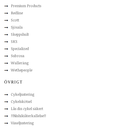
Premium Products
Redline
Scott
Sjösala
Skeppshult
SKS
Specialized
Subrosa
Walleräng
Wethepeople
ÖVRIGT
Cykeljustering
Cykelskötsel
Lås din cykel säkert
!!Nishikiåterkallelse!!
Växeljustering