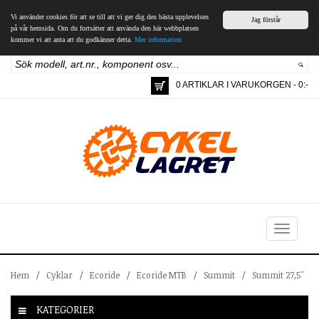
Vi använder cookies för att se till att vi ger dig den bästa upplevelsen
Jag förstår
på vår hemsida. Om du fortsätter att använda den här webbplatsen
kommer vi att anta att du godkänner detta.
Mer information
0 ARTIKLAR I VARUKORGEN - 0:-
Toggle
navigation
Hem
/
Cyklar
/
Ecoride
/
Ecoride MTB
/
Summit
/
Summit 27,5"
KATEGORIER