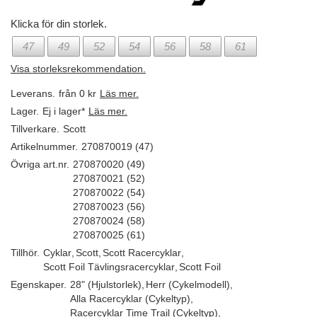
Klicka för din storlek.
47
49
52
54
56
58
61
Visa storleksrekommendation.
Leverans.
från 0 kr
Läs mer.
Lager.
Ej i lager*
Läs mer.
Tillverkare.
Scott
Artikelnummer.
270870019 (47)
Övriga art.nr.
270870020 (49)
270870021 (52)
270870022 (54)
270870023 (56)
270870024 (58)
270870025 (61)
Tillhör.
Cyklar
,
Scott
,
Scott Racercyklar
,
Scott Foil Tävlingsracercyklar
,
Scott Foil
Egenskaper.
28" (Hjulstorlek)
,
Herr (Cykelmodell)
,
Alla Racercyklar (Cykeltyp)
,
Racercyklar Time Trail (Cykeltyp)
,