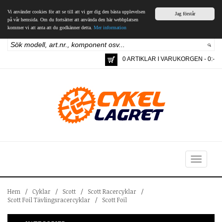
Vi använder cookies för att se till att vi ger dig den bästa upplevelsen
Jag förstår
på vår hemsida. Om du fortsätter att använda den här webbplatsen
kommer vi att anta att du godkänner detta.
Mer information
0 ARTIKLAR I VARUKORGEN - 0:-
Toggle
navigation
Hem
/
Cyklar
/
Scott
/
Scott Racercyklar
/
Scott Foil Tävlingsracercyklar
/
Scott Foil