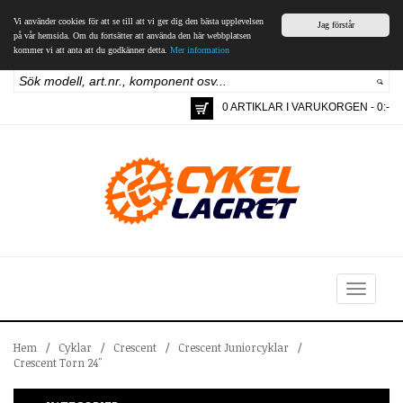
Vi använder cookies för att se till att vi ger dig den bästa upplevelsen
Jag förstår
på vår hemsida. Om du fortsätter att använda den här webbplatsen
kommer vi att anta att du godkänner detta.
Mer information
0 ARTIKLAR I VARUKORGEN - 0:-
Toggle
navigation
Hem
/
Cyklar
/
Crescent
/
Crescent Juniorcyklar
/
Crescent Torn 24"