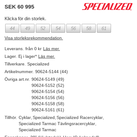
SEK
60 995
Klicka för din storlek.
44
49
52
54
56
58
61
Visa storleksrekommendation.
Leverans.
från 0 kr
Läs mer.
Lager.
Ej i lager*
Läs mer.
Tillverkare.
Specialized
Artikelnummer.
90624-5144 (44)
Övriga art.nr.
90624-5149 (49)
90624-5152 (52)
90624-5154 (54)
90624-5156 (56)
90624-5158 (58)
90624-5161 (61)
Tillhör.
Cyklar
,
Specialized
,
Specialized Racercyklar
,
Specialized Tarmac Tävlingsracercyklar
,
Specialized Tarmac