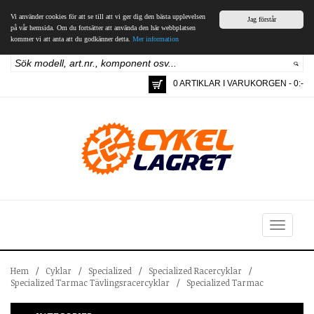
Vi använder cookies för att se till att vi ger dig den bästa upplevelsen
Jag förstår
på vår hemsida. Om du fortsätter att använda den här webbplatsen
kommer vi att anta att du godkänner detta.
Mer information
0 ARTIKLAR I VARUKORGEN - 0:-
Toggle
navigation
Hem
/
Cyklar
/
Specialized
/
Specialized Racercyklar
/
Specialized Tarmac Tävlingsracercyklar
/
Specialized Tarmac