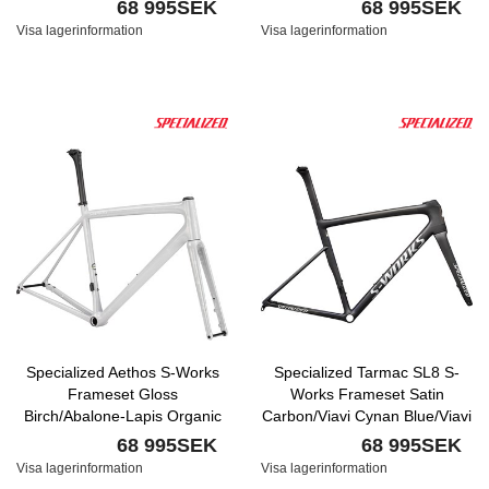
Oraganic Color Run/Obsidian
68 995SEK
68 995SEK
Nyhet
Visa lagerinformation
Visa lagerinformation
Specialized Aethos S-Works
Specialized Tarmac SL8 S-
Frameset Gloss
Works Frameset Satin
Birch/Abalone-Lapis Organic
Carbon/Viavi Cynan Blue/Viavi
Color Run/Dune Nyhet
Silver-Blue Pearl Edge
68 995SEK
68 995SEK
Fade/Gloss Metallic White
Visa lagerinformation
Visa lagerinformation
Silver Nyhet