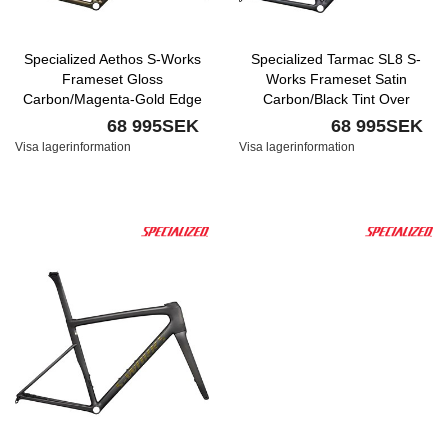
Specialized Aethos S-Works
Specialized Tarmac SL8 S-
Frameset Gloss
Works Frameset Satin
Carbon/Magenta-Gold Edge
Carbon/Black Tint Over
Fade/All Over Gold Pearl
Chameleon Blend/Supernova
68 995SEK
68 995SEK
25/Satin Metallic Obsidian
Nyhet
Visa lagerinformation
Visa lagerinformation
Nyhet