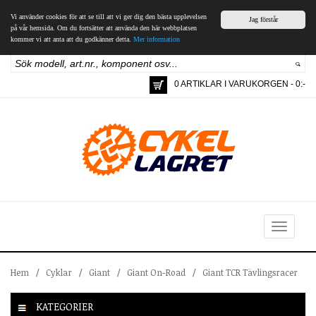
Vi använder cookies för att se till att vi ger dig den bästa upplevelsen
Jag förstår
på vår hemsida. Om du fortsätter att använda den här webbplatsen
kommer vi att anta att du godkänner detta.
Mer information
0 ARTIKLAR I VARUKORGEN - 0:-
Toggle
navigation
Hem
/
Cyklar
/
Giant
/
Giant On-Road
/
Giant TCR Tävlingsracer
KATEGORIER