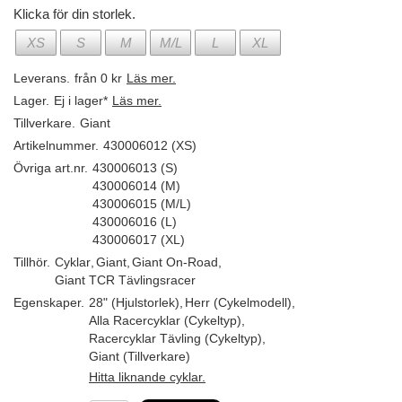
Klicka för din storlek.
XS
S
M
M/L
L
XL
Leverans.
från 0 kr
Läs mer.
Lager.
Ej i lager*
Läs mer.
Tillverkare.
Giant
Artikelnummer.
430006012 (XS)
Övriga art.nr.
430006013 (S)
430006014 (M)
430006015 (M/L)
430006016 (L)
430006017 (XL)
Tillhör.
Cyklar
,
Giant
,
Giant On-Road
,
Giant TCR Tävlingsracer
Egenskaper.
28" (Hjulstorlek)
,
Herr (Cykelmodell)
,
Alla Racercyklar (Cykeltyp)
,
Racercyklar Tävling (Cykeltyp)
,
Giant (Tillverkare)
Hitta liknande cyklar.