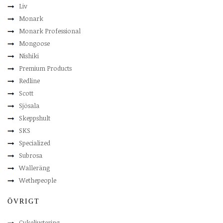
Liv
Monark
Monark Professional
Mongoose
Nishiki
Premium Products
Redline
Scott
Sjösala
Skeppshult
SKS
Specialized
Subrosa
Walleräng
Wethepeople
ÖVRIGT
Cykeljustering