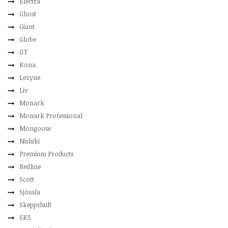
Electra
Ghost
Giant
Globe
GT
Kona
Lezyne
Liv
Monark
Monark Professional
Mongoose
Nishiki
Premium Products
Redline
Scott
Sjösala
Skeppshult
SKS