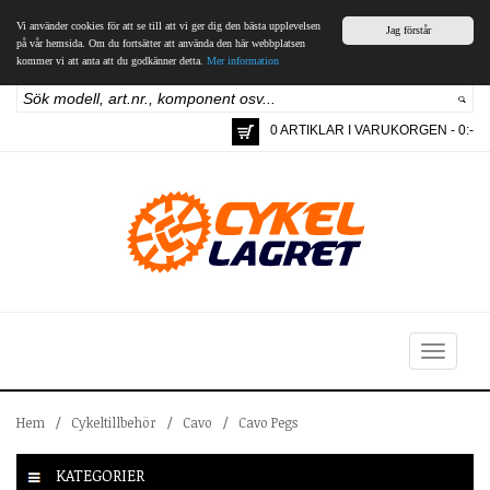
Vi använder cookies för att se till att vi ger dig den bästa upplevelsen
Jag förstår
på vår hemsida. Om du fortsätter att använda den här webbplatsen
kommer vi att anta att du godkänner detta.
Mer information
0 ARTIKLAR I VARUKORGEN - 0:-
Toggle
navigation
Hem
/
Cykeltillbehör
/
Cavo
/
Cavo Pegs
KATEGORIER