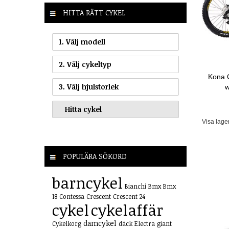
HITTA RÄTT CYKEL
1. Välj modell
2. Välj cykeltyp
Kona 
3. Välj hjulstorlek
w
Visa lage
POPULÄRA SÖKORD
barncykel
Bianchi
Bmx
Bmx
18
Contessa
Crescent
Crescent 24
cykel
cykelaffär
damcykel
Cykelkorg
däck
Electra
giant