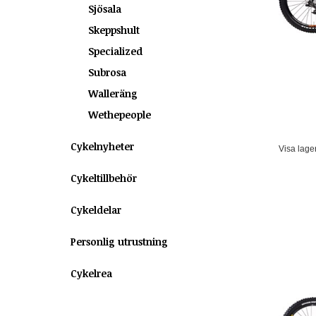
Sjösala
Skeppshult
Specialized
Subrosa
Walleräng
Wethepeople
Cykelnyheter
Visa lage
Cykeltillbehör
Cykeldelar
Personlig utrustning
Cykelrea