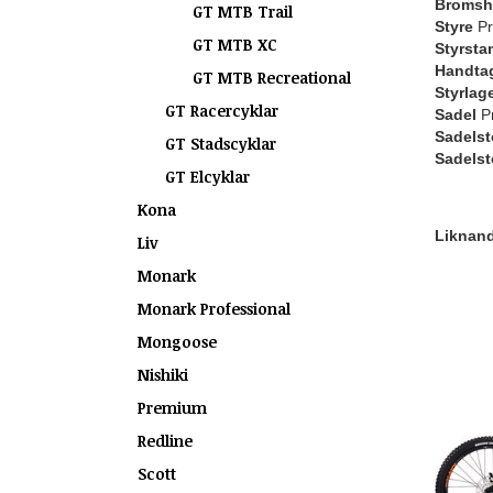
Bromsh
GT MTB Trail
Styre
Pr
GT MTB XC
Styrsta
Handtag 
GT MTB Recreational
Styrlag
GT Racercyklar
Sadel
Pr
Sadelst
GT Stadscyklar
Sadels
GT Elcyklar
Kona
Liknande
Liv
Monark
Monark Professional
Mongoose
Nishiki
Premium
Redline
Scott