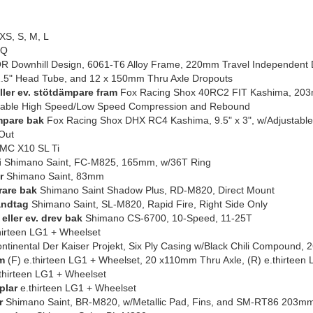
XS, S, M, L
Q
 Downhill Design, 6061-T6 Alloy Frame, 220mm Travel Independent D
 1.5" Head Tube, and 12 x 150mm Thru Axle Dropouts
eller ev. stötdämpare fram
Fox Racing Shox 40RC2 FIT Kashima, 203m
table High Speed/Low Speed Compression and Rebound
mpare bak
Fox Racing Shox DHX RC4 Kashima, 9.5" x 3", w/Adjustab
Out
MC X10 SL Ti
i
Shimano Saint, FC-M825, 165mm, w/36T Ring
r
Shimano Saint, 83mm
rare bak
Shimano Saint Shadow Plus, RD-M820, Direct Mount
andtag
Shimano Saint, SL-M820, Rapid Fire, Right Side Only
eller ev. drev bak
Shimano CS-6700, 10-Speed, 11-25T
hirteen LG1 + Wheelset
tinental Der Kaiser Projekt, Six Ply Casing w/Black Chili Compound, 2
m
(F) e.thirteen LG1 + Wheelset, 20 x110mm Thru Axle, (R) e.thirteen
thirteen LG1 + Wheelset
plar
e.thirteen LG1 + Wheelset
r
Shimano Saint, BR-M820, w/Metallic Pad, Fins, and SM-RT86 203mm