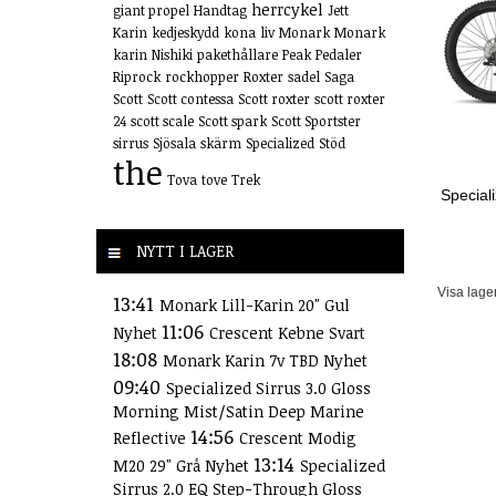
herrcykel
giant propel
Handtag
Jett
Karin
kedjeskydd
kona
liv
Monark
Monark
karin
Nishiki
pakethållare
Peak
Pedaler
Riprock
rockhopper
Roxter
sadel
Saga
Scott
Scott contessa
Scott roxter
scott roxter
24
scott scale
Scott spark
Scott Sportster
sirrus
Sjösala
skärm
Specialized
Stöd
the
Tova
tove
Trek
Special
NYTT I LAGER
Visa lage
13:41
Monark Lill-Karin 20" Gul
11:06
Nyhet
Crescent Kebne Svart
18:08
Monark Karin 7v TBD Nyhet
09:40
Specialized Sirrus 3.0 Gloss
Morning Mist/Satin Deep Marine
14:56
Reflective
Crescent Modig
13:14
M20 29" Grå Nyhet
Specialized
Sirrus 2.0 EQ Step-Through Gloss