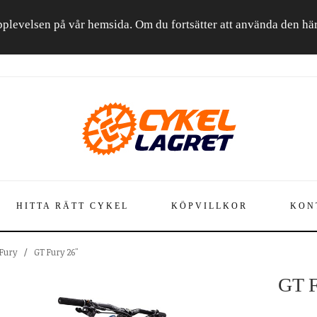
a upplevelsen på vår hemsida. Om du fortsätter att använda den h
HITTA RÄTT CYKEL
KÖPVILLKOR
KON
Fury
/
GT Fury 26"
GT F