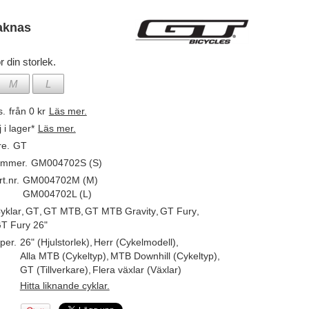
aknas
r din storlek.
M
L
s.
från 0 kr
Läs mer.
j i lager*
Läs mer.
re.
GT
ummer.
GM004702S (S)
t.nr.
GM004702M (M)
GM004702L (L)
yklar
,
GT
,
GT MTB
,
GT MTB Gravity
,
GT Fury
,
T Fury 26"
per.
26" (Hjulstorlek)
,
Herr (Cykelmodell)
,
Alla MTB (Cykeltyp)
,
MTB Downhill (Cykeltyp)
,
GT (Tillverkare)
,
Flera växlar (Växlar)
Hitta liknande cyklar.