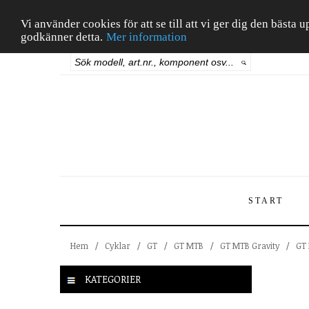
Vi använder cookies för att se till att vi ger dig den bäst
godkänner detta.
Mer information
START
Hem
/
Cyklar
/
GT
/
GT MTB
/
GT MTB Gravity
/
GT 
KATEGORIER