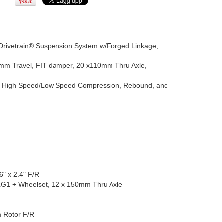
rivetrain® Suspension System w/Forged Linkage,
m Travel, FIT damper, 20 x110mm Thru Axle,
le High Speed/Low Speed Compression, Rebound, and
6" x 2.4" F/R
 LG1 + Wheelset, 12 x 150mm Thru Axle
 Rotor F/R