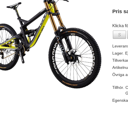
Pris s
Klicka fö
S
Leveran
Lager.
E
Tillverka
Artikeln
Övriga ar
Tillhör.
C
G
Egenska