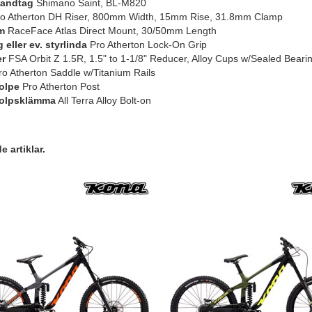
andtag
Shimano Saint, BL-M820
o Atherton DH Riser, 800mm Width, 15mm Rise, 31.8mm Clamp
m
RaceFace Atlas Direct Mount, 30/50mm Length
eller ev. styrlinda
Pro Atherton Lock-On Grip
er
FSA Orbit Z 1.5R, 1.5" to 1-1/8" Reducer, Alloy Cups w/Sealed Beari
o Atherton Saddle w/Titanium Rails
olpe
Pro Atherton Post
tolpsklämma
All Terra Alloy Bolt-on
 artiklar.