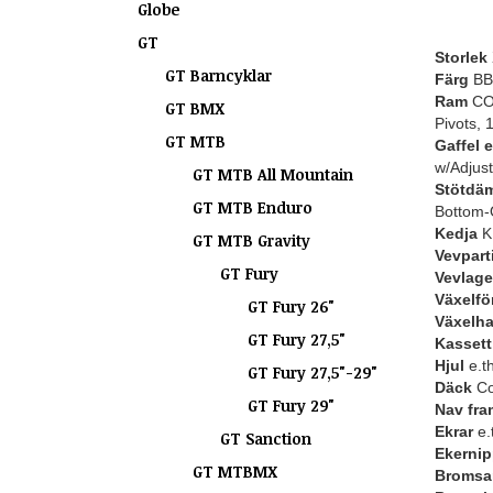
Globe
GT
Storlek
GT Barncyklar
Färg
BB
Ram
COR
GT BMX
Pivots,
GT MTB
Gaffel 
w/Adjus
GT MTB All Mountain
Stötdä
GT MTB Enduro
Bottom-
Kedja
K
GT MTB Gravity
Vevpart
GT Fury
Vevlage
Växelfö
GT Fury 26"
Växelh
GT Fury 27,5"
Kassett 
Hjul
e.t
GT Fury 27,5"-29"
Däck
Con
GT Fury 29"
Nav fra
Ekrar
e.
GT Sanction
Ekernip
GT MTBMX
Bromsa