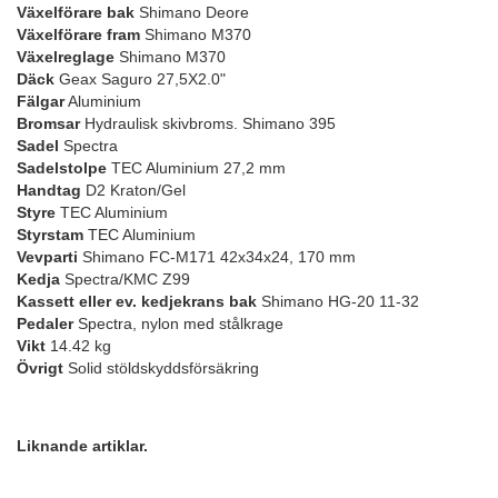
Växelförare bak
Shimano Deore
Växelförare fram
Shimano M370
Växelreglage
Shimano M370
Däck
Geax Saguro 27,5X2.0"
Fälgar
Aluminium
Bromsar
Hydraulisk skivbroms. Shimano 395
Sadel
Spectra
Sadelstolpe
TEC Aluminium 27,2 mm
Handtag
D2 Kraton/Gel
Styre
TEC Aluminium
Styrstam
TEC Aluminium
Vevparti
Shimano FC-M171 42x34x24, 170 mm
Kedja
Spectra/KMC Z99
Kassett eller ev. kedjekrans bak
Shimano HG-20 11-32
Pedaler
Spectra, nylon med stålkrage
Vikt
14.42 kg
Övrigt
Solid stöldskyddsförsäkring
Liknande artiklar.