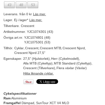
43
48
53
Leverans.
från 0 kr
Läs mer.
Lager.
Ej i lager*
Läs mer.
Tillverkare.
Crescent
Artikelnummer.
YJC1074301 (43)
Övriga art.nr.
YJC1074801 (48)
YJC1075301 (53)
Tillhör.
Cyklar
,
Crescent
,
Crescent MTB
,
Crescent Njord
,
Crescent Njord 27,5"
Egenskaper.
27,5" (Hjulstorlek)
,
Herr (Cykelmodell)
,
Alla MTB (Cykeltyp)
,
MTB Standard (Cykeltyp)
,
Crescent (Tillverkare)
,
Flera växlar (Växlar)
Hitta liknande cyklar.
Cykelspecifikationer
Ram
Aluminium
Framgaffel
Dämpad, SunTour XCT V4 MLO