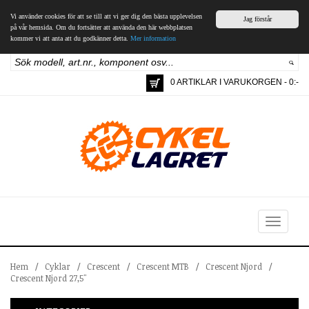
Vi använder cookies för att se till att vi ger dig den bästa upplevelsen
Jag förstår
på vår hemsida. Om du fortsätter att använda den här webbplatsen
kommer vi att anta att du godkänner detta.
Mer information
0 ARTIKLAR I VARUKORGEN - 0:-
Toggle
navigation
Hem
/
Cyklar
/
Crescent
/
Crescent MTB
/
Crescent Njord
/
Crescent Njord 27,5"