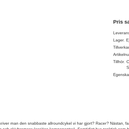
Pris s
Leveran
Lager.
E
Tillverka
Artikeln
Tillhör.
C
S
Egenska
river man den snabbaste allroundcykel vi har gjort? Racer? Nästan, fas