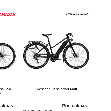
oss Acid
Crescent Eloise Svart Matt
e
saknas
Pris saknas
Visa lagerinformation