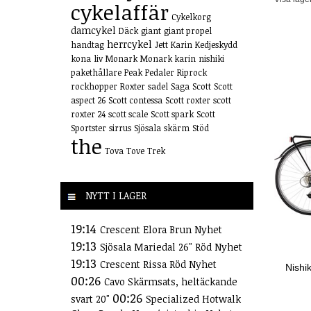
cykelaffär
Cykelkorg
damcykel
Däck
giant
giant propel
herrcykel
handtag
Jett
Karin
Kedjeskydd
kona
liv
Monark
Monark karin
nishiki
pakethållare
Peak
Pedaler
Riprock
rockhopper
Roxter
sadel
Saga
Scott
Scott
aspect 26
Scott contessa
Scott roxter
scott
roxter 24
scott scale
Scott spark
Scott
Sportster
sirrus
Sjösala
skärm
Stöd
the
Tova
Tove
Trek
NYTT I LAGER
19:14
Crescent Elora Brun Nyhet
19:13
Sjösala Mariedal 26" Röd Nyhet
19:13
Crescent Rissa Röd Nyhet
Nishi
00:26
Cavo Skärmsats, heltäckande
00:26
svart 20"
Specialized Hotwalk