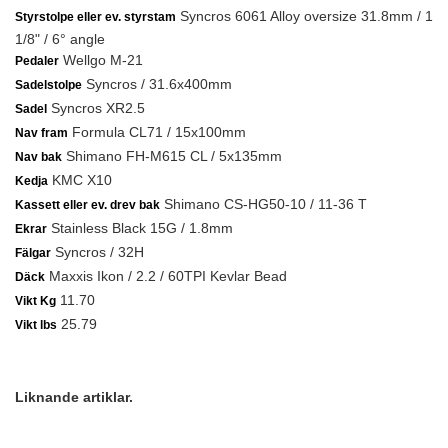
Syncros 6061 Alloy oversize 31.8mm / 1
Styrstolpe eller ev. styrstam
1/8" / 6° angle
Wellgo M-21
Pedaler
Syncros / 31.6x400mm
Sadelstolpe
Syncros XR2.5
Sadel
Formula CL71 / 15x100mm
Nav fram
Shimano FH-M615 CL / 5x135mm
Nav bak
KMC X10
Kedja
Shimano CS-HG50-10 / 11-36 T
Kassett eller ev. drev bak
Stainless Black 15G / 1.8mm
Ekrar
Syncros / 32H
Fälgar
Maxxis Ikon / 2.2 / 60TPI Kevlar Bead
Däck
11.70
Vikt Kg
25.79
Vikt lbs
Liknande artiklar.