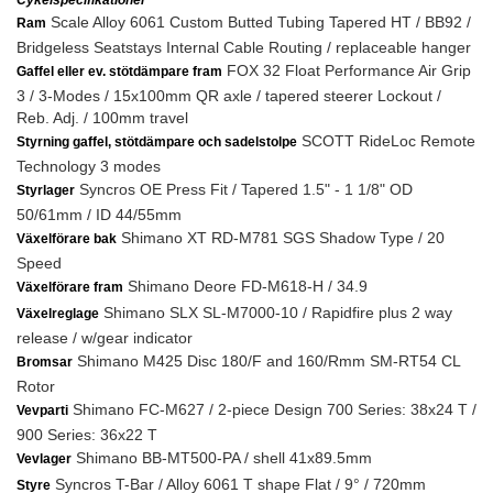
Cykelspecifikationer
Scale Alloy 6061 Custom Butted Tubing Tapered HT / BB92 /
Ram
Bridgeless Seatstays Internal Cable Routing / replaceable hanger
FOX 32 Float Performance Air Grip
Gaffel eller ev. stötdämpare fram
3 / 3-Modes / 15x100mm QR axle / tapered steerer Lockout /
Reb. Adj. / 100mm travel
SCOTT RideLoc Remote
Styrning gaffel, stötdämpare och sadelstolpe
Technology 3 modes
Syncros OE Press Fit / Tapered 1.5" - 1 1/8" OD
Styrlager
50/61mm / ID 44/55mm
Shimano XT RD-M781 SGS Shadow Type / 20
Växelförare bak
Speed
Shimano Deore FD-M618-H / 34.9
Växelförare fram
Shimano SLX SL-M7000-10 / Rapidfire plus 2 way
Växelreglage
release / w/gear indicator
Shimano M425 Disc 180/F and 160/Rmm SM-RT54 CL
Bromsar
Rotor
Shimano FC-M627 / 2-piece Design 700 Series: 38x24 T /
Vevparti
900 Series: 36x22 T
Shimano BB-MT500-PA / shell 41x89.5mm
Vevlager
Syncros T-Bar / Alloy 6061 T shape Flat / 9° / 720mm
Styre