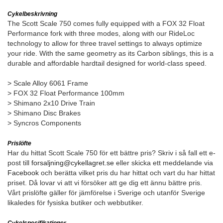
Cykelbeskrivning
The Scott Scale 750 comes fully equipped with a FOX 32 Float
Performance fork with three modes, along with our RideLoc
technology to allow for three travel settings to always optimize
your ride. With the same geometry as its Carbon siblings, this is a
durable and affordable hardtail designed for world-class speed.
> Scale Alloy 6061 Frame
> FOX 32 Float Performance 100mm
> Shimano 2x10 Drive Train
> Shimano Disc Brakes
> Syncros Components
Prislöfte
Har du hittat Scott Scale 750 för ett bättre pris? Skriv i så fall ett e-
post till
forsaljning@cykellagret.se
eller skicka ett meddelande via
Facebook
och berätta vilket pris du har hittat och vart du har hittat
priset. Då lovar vi att vi försöker att ge dig ett ännu bättre pris.
Vårt prislöfte gäller för jämförelse i Sverige och utanför Sverige
likaledes för fysiska butiker och webbutiker.