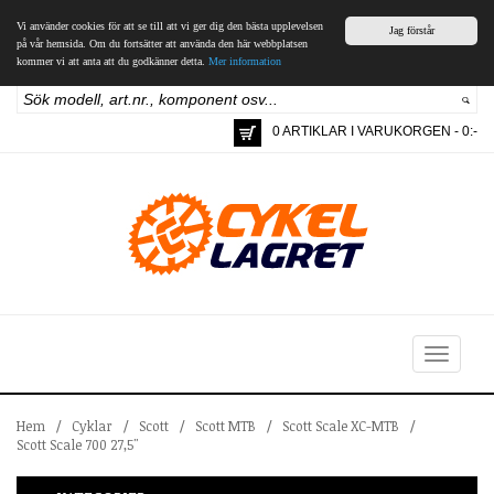
Vi använder cookies för att se till att vi ger dig den bästa upplevelsen
Jag förstår
på vår hemsida. Om du fortsätter att använda den här webbplatsen
kommer vi att anta att du godkänner detta.
Mer information
0 ARTIKLAR I VARUKORGEN - 0:-
Toggle
navigation
Hem
/
Cyklar
/
Scott
/
Scott MTB
/
Scott Scale XC-MTB
/
Scott Scale 700 27,5"