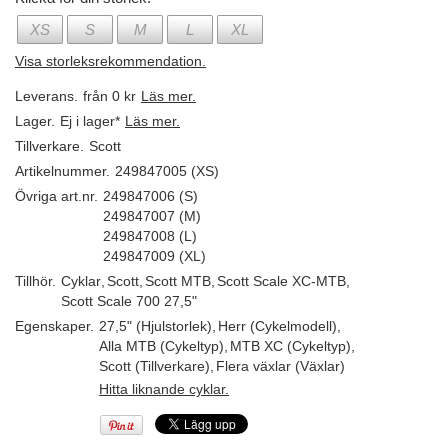
XS
S
M
L
XL
Visa storleksrekommendation.
Leverans.
från 0 kr
Läs mer.
Lager.
Ej i lager*
Läs mer.
Tillverkare.
Scott
Artikelnummer.
249847005 (XS)
Övriga art.nr.
249847006 (S)
249847007 (M)
249847008 (L)
249847009 (XL)
Tillhör.
Cyklar
,
Scott
,
Scott MTB
,
Scott Scale XC-MTB
,
Scott Scale 700 27,5"
Egenskaper.
27,5" (Hjulstorlek)
,
Herr (Cykelmodell)
,
Alla MTB (Cykeltyp)
,
MTB XC (Cykeltyp)
,
Scott (Tillverkare)
,
Flera växlar (Växlar)
Hitta liknande cyklar.