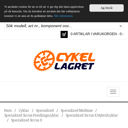
Vi använder cookies för att se till att vi ger dig den bästa upplevelsen
Jag förstår
på vår hemsida. Om du fortsätter att använda den här webbplatsen
kommer vi att anta att du godkänner detta.
Mer information
0 ARTIKLAR I VARUKORGEN - 0:-
Toggle
navigation
Hem
/
Cyklar
/
Specialized
/
Specialized Multiuse
/
Specialized Sirrus Pendlingscyklar
/
Specialized Sirrus X Hybridcyklar
/
Specialized Sirrus X