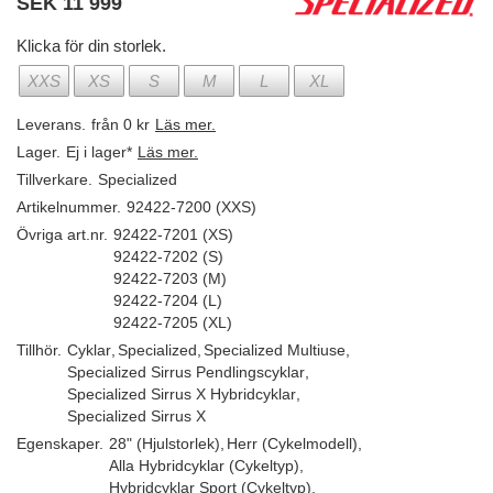
SEK
11 999
Klicka för din storlek.
XXS
XS
S
M
L
XL
Leverans.
från 0 kr
Läs mer.
Lager.
Ej i lager*
Läs mer.
Tillverkare.
Specialized
Artikelnummer.
92422-7200 (XXS)
Övriga art.nr.
92422-7201 (XS)
92422-7202 (S)
92422-7203 (M)
92422-7204 (L)
92422-7205 (XL)
Tillhör.
Cyklar
,
Specialized
,
Specialized Multiuse
,
Specialized Sirrus Pendlingscyklar
,
Specialized Sirrus X Hybridcyklar
,
Specialized Sirrus X
Egenskaper.
28" (Hjulstorlek)
,
Herr (Cykelmodell)
,
Alla Hybridcyklar (Cykeltyp)
,
Hybridcyklar Sport (Cykeltyp)
,