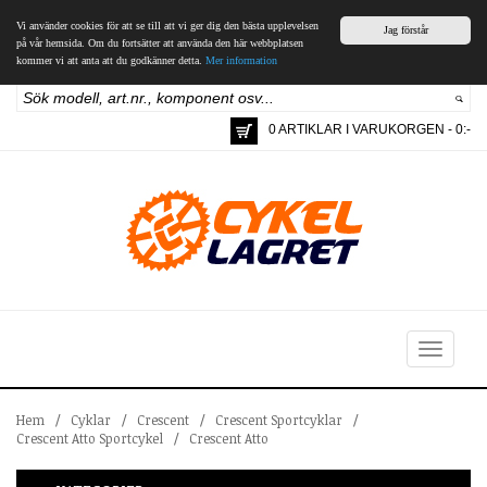
Vi använder cookies för att se till att vi ger dig den bästa upplevelsen
Jag förstår
på vår hemsida. Om du fortsätter att använda den här webbplatsen
kommer vi att anta att du godkänner detta.
Mer information
0 ARTIKLAR I VARUKORGEN - 0:-
Toggle
navigation
Hem
/
Cyklar
/
Crescent
/
Crescent Sportcyklar
/
Crescent Atto Sportcykel
/
Crescent Atto