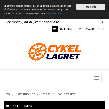
Vi använder cookies för att se till att vi ger dig den bästa upplevelsen
Jag förstår
på vår hemsida. Om du fortsätter att använda den här webbplatsen
kommer vi att anta att du godkänner detta.
Mer information
0 ARTIKLAR I VARUKORGEN - 0:-
Toggle
navigation
Hem
/
Cykeltillbehör
/
Brooks
/
Brooks Väskor
KATEGORIER