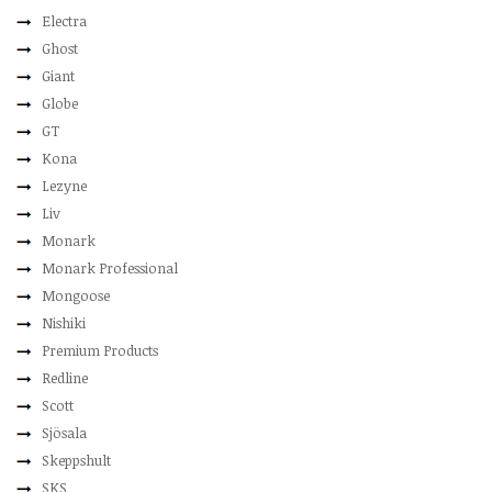
Electra
Ghost
Giant
Globe
GT
Kona
Lezyne
Liv
Monark
Monark Professional
Mongoose
Nishiki
Premium Products
Redline
Scott
Sjösala
Skeppshult
SKS