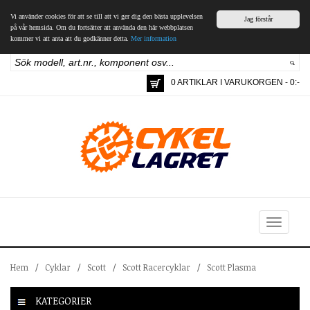
Vi använder cookies för att se till att vi ger dig den bästa upplevelsen
Jag förstår
på vår hemsida. Om du fortsätter att använda den här webbplatsen
kommer vi att anta att du godkänner detta.
Mer information
0 ARTIKLAR I VARUKORGEN - 0:-
Toggle
navigation
Hem
/
Cyklar
/
Scott
/
Scott Racercyklar
/
Scott Plasma
KATEGORIER