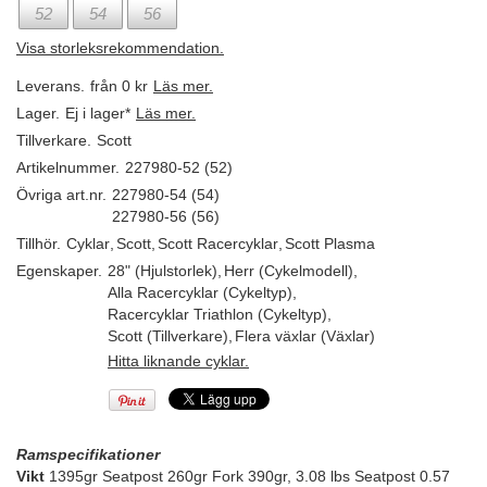
52
54
56
Visa storleksrekommendation.
Leverans.
från 0 kr
Läs mer.
Lager.
Ej i lager*
Läs mer.
Tillverkare.
Scott
Artikelnummer.
227980-52 (52)
Övriga art.nr.
227980-54 (54)
227980-56 (56)
Tillhör.
Cyklar
,
Scott
,
Scott Racercyklar
,
Scott Plasma
Egenskaper.
28" (Hjulstorlek)
,
Herr (Cykelmodell)
,
Alla Racercyklar (Cykeltyp)
,
Racercyklar Triathlon (Cykeltyp)
,
Scott (Tillverkare)
,
Flera växlar (Växlar)
Hitta liknande cyklar.
Ramspecifikationer
Vikt
1395gr Seatpost 260gr Fork 390gr, 3.08 lbs Seatpost 0.57