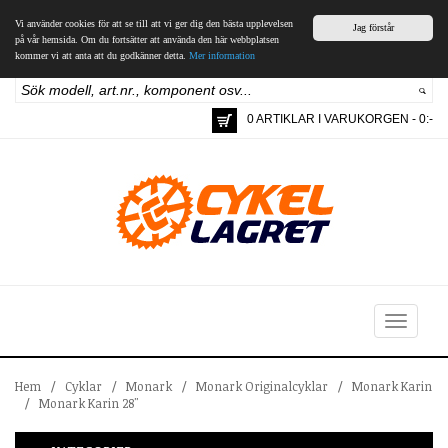
Vi använder cookies för att se till att vi ger dig den bästa upplevelsen
Jag förstår
på vår hemsida. Om du fortsätter att använda den här webbplatsen
kommer vi att anta att du godkänner detta.
Mer information
0 ARTIKLAR I VARUKORGEN - 0:-
Toggle
navigation
Hem
/
Cyklar
/
Monark
/
Monark Originalcyklar
/
Monark Karin
/
Monark Karin 28"