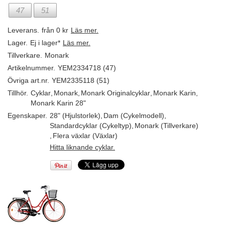
47
51
Leverans.
från 0 kr
Läs mer.
Lager.
Ej i lager*
Läs mer.
Tillverkare.
Monark
Artikelnummer.
YEM2334718 (47)
Övriga art.nr.
YEM2335118 (51)
Tillhör.
Cyklar
,
Monark
,
Monark Originalcyklar
,
Monark Karin
,
Monark Karin 28"
Egenskaper.
28" (Hjulstorlek)
,
Dam (Cykelmodell)
,
Standardcyklar (Cykeltyp)
,
Monark (Tillverkare)
,
Flera växlar (Växlar)
Hitta liknande cyklar.