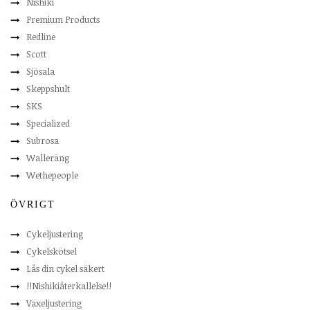
Nishiki
Premium Products
Redline
Scott
Sjösala
Skeppshult
SKS
Specialized
Subrosa
Walleräng
Wethepeople
ÖVRIGT
Cykeljustering
Cykelskötsel
Lås din cykel säkert
!!Nishikiåterkallelse!!
Växeljustering