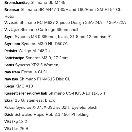
Shimano BL-M445
Bromshandtag
Shimano BR-M447 180/F and 160/Rmm SM-RT54 CL
Bromsar
Rotor
Shimano FC-M627 2-piece Design 38Ax24A T / 36Ax22A
Vevparti
Shimano Cartridge 68mm shell
Vevlager
Syncros M3.0 680mm, black, 31.8mm 12mm rise 9°
Styre
Syncros M3.0 HL-D507A
Styrstam
Wellgo M-248DU
Pedaler
Syncros M3.0, 27.2mm
Sadelstolpe
Syncros XR2.5 Women
Sadel
Formula CL51
Nav fram
Shimano FH-M615 Disc CL
Nav bak
KMC X10
Kedja
Shimano CS-HG50-10 11-36 T
Kassett eller ev. drev bak
15 G, stainless, black
Ekrar
Syncros X-37 /X-39Disc 32H, Eyelets, black
Fälgar
Schwalbe Rapid Rob 2.1 / 50TPI folding
Däck
12.2
Vikt i kg
26.9
Vikt i lbs