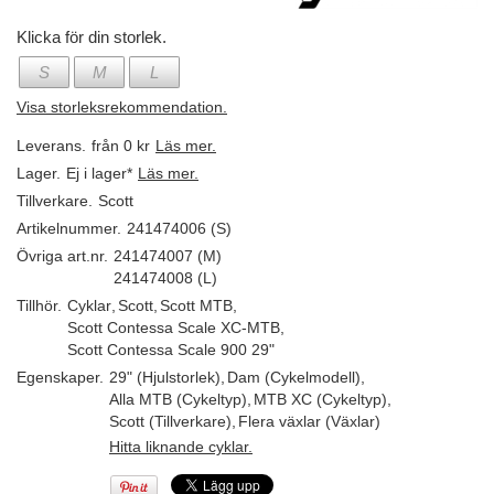
Klicka för din storlek.
S
M
L
Visa storleksrekommendation.
Leverans.
från 0 kr
Läs mer.
Lager.
Ej i lager*
Läs mer.
Tillverkare.
Scott
Artikelnummer.
241474006 (S)
Övriga art.nr.
241474007 (M)
241474008 (L)
Tillhör.
Cyklar
,
Scott
,
Scott MTB
,
Scott Contessa Scale XC-MTB
,
Scott Contessa Scale 900 29"
Egenskaper.
29" (Hjulstorlek)
,
Dam (Cykelmodell)
,
Alla MTB (Cykeltyp)
,
MTB XC (Cykeltyp)
,
Scott (Tillverkare)
,
Flera växlar (Växlar)
Hitta liknande cyklar.