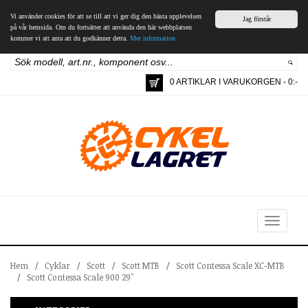
Vi använder cookies för att se till att vi ger dig den bästa upplevelsen
Jag förstår
på vår hemsida. Om du fortsätter att använda den här webbplatsen
kommer vi att anta att du godkänner detta.
Mer information
0 ARTIKLAR I VARUKORGEN - 0:-
Toggle
navigation
Hem
/
Cyklar
/
Scott
/
Scott MTB
/
Scott Contessa Scale XC-MTB
/
Scott Contessa Scale 900 29"