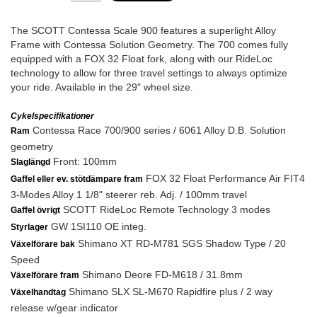
The SCOTT Contessa Scale 900 features a superlight Alloy
Frame with Contessa Solution Geometry. The 700 comes fully
equipped with a FOX 32 Float fork, along with our RideLoc
technology to allow for three travel settings to always optimize
your ride. Available in the 29" wheel size.
Cykelspecifikationer
Contessa Race 700/900 series / 6061 Alloy D.B. Solution
Ram
geometry
Front: 100mm
Slaglängd
FOX 32 Float Performance Air FIT4
Gaffel eller ev. stötdämpare fram
3-Modes Alloy 1 1/8" steerer reb. Adj. / 100mm travel
SCOTT RideLoc Remote Technology 3 modes
Gaffel övrigt
GW 1SI110 OE integ.
Styrlager
Shimano XT RD-M781 SGS Shadow Type / 20
Växelförare bak
Speed
Shimano Deore FD-M618 / 31.8mm
Växelförare fram
Shimano SLX SL-M670 Rapidfire plus / 2 way
Växelhandtag
release w/gear indicator