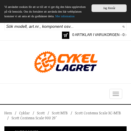
Vi använder cookies för att se till att vi ger dig den bästa upplevelsen
Jag förstår
på vår hemsida. Om du fortsätter att använda den här webbplatsen
kommer vi att anta att du godkänner detta.
Mer information
0 ARTIKLAR I VARUKORGEN - 0:-
Toggle
navigation
Hem
/
Cyklar
/
Scott
/
Scott MTB
/
Scott Contessa Scale XC-MTB
/
Scott Contessa Scale 900 29"