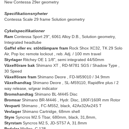
New Contessa 29er geometry
Specifikationsnyheter
Contessa Scale 29 frame Solution geometry
Cykelspecifikationer
Ram
Contessa Sport 29", 6061 Alloy D.B., Solution geometry,
Integrated headtube
Gaffel eller ev. stötdämpare fram
Rock Shox XC32, TK 29 Solo
Air, Pop loc remote lockout , reb. Adj. / 100 mm travel
Styrlager
Ritchey OE 1 1/8", semi integrated 44/50mm
Växelförare bak
Shimano XT , RD-M781 SGS / Shadow Type ,
30 Speed
Växelförare fram
Shimano Deore , FD-M59010 / 34.9mm
Växelhandtag
Shimano Deore , SL-M59110, Rapidfire plus / 2
way release, w/gear indicator
Bromshandtag
Shimano BL-M445 Disc
Bromsar
Shimano BR-M446 , Hydr. Disc, 180F/160R mm Rotor
Vevparti
Shimano , FC-M552, black, 42Ax32Ax24S T
Vevlager
Shimano Cartridge, 68mm shell
Styre
Syncros M2.5 Tbar, 680mm, black, 31,8mm,
Styrstam
Syncros M2.5, JD-ST57 A, 31.8mm
Pedaler
Wellgo, C 128