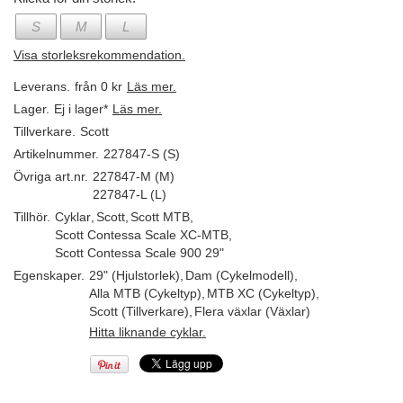
S
M
L
Visa storleksrekommendation.
Leverans.
från 0 kr
Läs mer.
Lager.
Ej i lager*
Läs mer.
Tillverkare.
Scott
Artikelnummer.
227847-S (S)
Övriga art.nr.
227847-M (M)
227847-L (L)
Tillhör.
Cyklar
,
Scott
,
Scott MTB
,
Scott Contessa Scale XC-MTB
,
Scott Contessa Scale 900 29"
Egenskaper.
29" (Hjulstorlek)
,
Dam (Cykelmodell)
,
Alla MTB (Cykeltyp)
,
MTB XC (Cykeltyp)
,
Scott (Tillverkare)
,
Flera växlar (Växlar)
Hitta liknande cyklar.