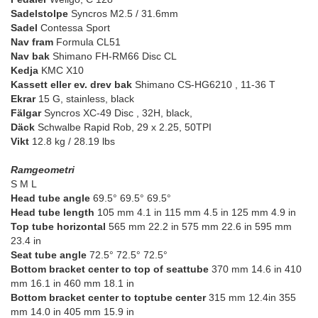
Sadelstolpe
Syncros M2.5 / 31.6mm
Sadel
Contessa Sport
Nav fram
Formula CL51
Nav bak
Shimano FH-RM66 Disc CL
Kedja
KMC X10
Kassett eller ev. drev bak
Shimano CS-HG6210 , 11-36 T
Ekrar
15 G, stainless, black
Fälgar
Syncros XC-49 Disc , 32H, black,
Däck
Schwalbe Rapid Rob, 29 x 2.25, 50TPI
Vikt
12.8 kg / 28.19 lbs
Ramgeometri
S M L
Head tube angle
69.5° 69.5° 69.5°
Head tube length
105 mm 4.1 in 115 mm 4.5 in 125 mm 4.9 in
Top tube horizontal
565 mm 22.2 in 575 mm 22.6 in 595 mm
23.4 in
Seat tube angle
72.5° 72.5° 72.5°
Bottom bracket center to top of seattube
370 mm 14.6 in 410
mm 16.1 in 460 mm 18.1 in
Bottom bracket center to toptube center
315 mm 12.4in 355
mm 14.0 in 405 mm 15.9 in