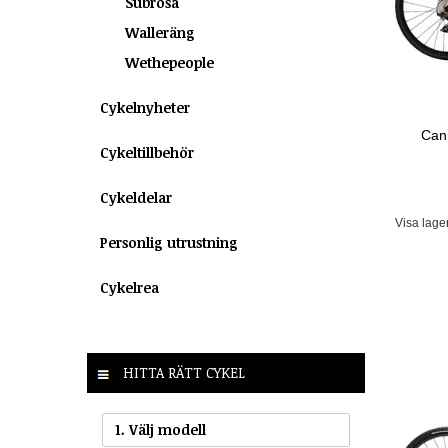
Subrosa
Walleräng
Wethepeople
Cykelnyheter
Can
Cykeltillbehör
Cykeldelar
Visa lage
Personlig utrustning
Cykelrea
HITTA RÄTT CYKEL
1. Välj modell