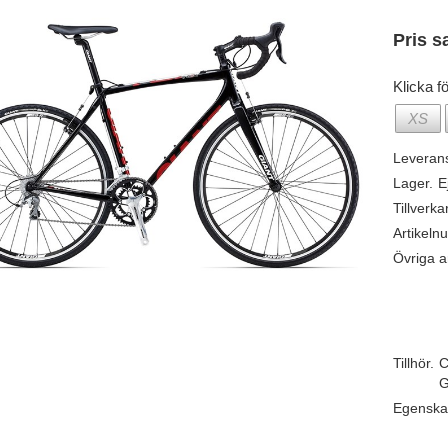
Pris s
Klicka fö
XS
Leveran
Lager.
E
Tillverka
Artikeln
Övriga ar
Tillhör.
C
G
Egenska