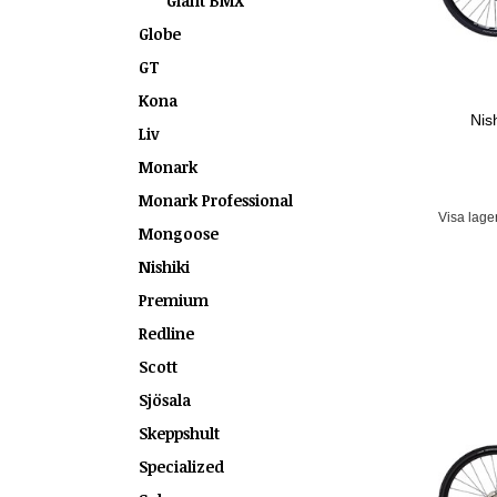
Giant BMX
Globe
GT
Kona
Nis
Liv
Monark
Monark Professional
Visa lage
Mongoose
Nishiki
Premium
Redline
Scott
Sjösala
Skeppshult
Specialized