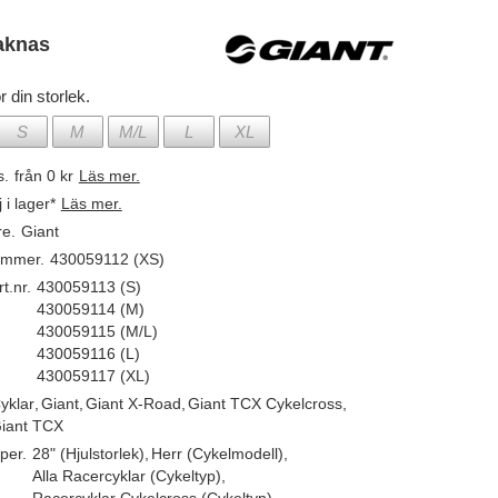
aknas
r din storlek.
S
M
M/L
L
XL
s.
från 0 kr
Läs mer.
j i lager*
Läs mer.
re.
Giant
ummer.
430059112 (XS)
t.nr.
430059113 (S)
430059114 (M)
430059115 (M/L)
430059116 (L)
430059117 (XL)
yklar
,
Giant
,
Giant X-Road
,
Giant TCX Cykelcross
,
iant TCX
per.
28" (Hjulstorlek)
,
Herr (Cykelmodell)
,
Alla Racercyklar (Cykeltyp)
,