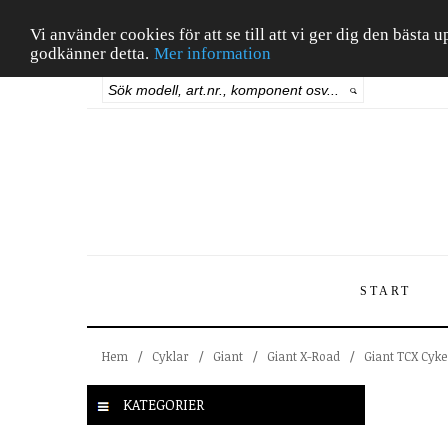
Vi använder cookies för att se till att vi ger dig den bäst
godkänner detta.
Mer information
START
Hem
/
Cyklar
/
Giant
/
Giant X-Road
/
Giant TCX Cyke
KATEGORIER