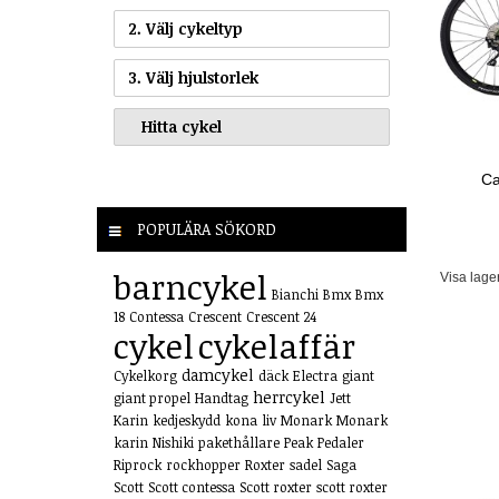
2. Välj cykeltyp
3. Välj hjulstorlek
Ca
POPULÄRA SÖKORD
barncykel
Visa lage
Bianchi
Bmx
Bmx
18
Contessa
Crescent
Crescent 24
cykel
cykelaffär
damcykel
Cykelkorg
däck
Electra
giant
herrcykel
giant propel
Handtag
Jett
Karin
kedjeskydd
kona
liv
Monark
Monark
karin
Nishiki
pakethållare
Peak
Pedaler
Riprock
rockhopper
Roxter
sadel
Saga
Scott
Scott contessa
Scott roxter
scott roxter