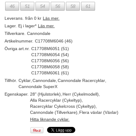
46
51
54
56
58
61
Leverans.
från 0 kr
Läs mer.
Lager.
Ej i lager*
Läs mer.
Tillverkare.
Cannondale
Artikelnummer.
C17708M6046 (46)
Övriga art.nr.
C17708M6051 (51)
C17708M6054 (54)
C17708M6056 (56)
C17708M6058 (58)
C17708M6061 (61)
Tillhör.
Cyklar
,
Cannondale
,
Cannondale Racercyklar
,
Cannondale SuperX
Egenskaper.
28" (Hjulstorlek)
,
Herr (Cykelmodell)
,
Alla Racercyklar (Cykeltyp)
,
Racercyklar Cykelcross (Cykeltyp)
,
Cannondale (Tillverkare)
,
Flera växlar (Växlar)
Hitta liknande cyklar.