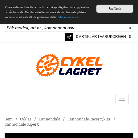
Vi använder cookies för att se till att vi ger dig den bästa upplevelsen
Jag förstår
på vår hemsida. Om du fortsätter att använda den här webbplatsen
kommer vi att anta att du godkänner detta.
Mer information
0 ARTIKLAR I VARUKORGEN - 0:-
Toggle
navigation
Hem
/
Cyklar
/
Cannondale
/
Cannondale Racercyklar
/
Cannondale SuperX