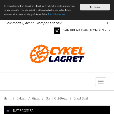
Vi använder cookies för att se till att vi ger dig den bästa upplevelsen
Jag förstår
på vår hemsida. Om du fortsätter att använda den här webbplatsen
kommer vi att anta att du godkänner detta.
Mer information
0 ARTIKLAR I VARUKORGEN - 0:-
Toggle
navigation
Hem
/
Cyklar
/
Giant
/
Giant Off-Road
/
Giant Split
KATEGORIER