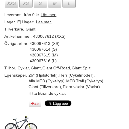
XXS
XS
S
M
L
Leverans.
från 0 kr
Läs mer.
Lager.
Ej i lager*
Läs mer.
Tillverkare.
Giant
Artikelnummer.
430067612 (XXS)
Övriga art.nr.
430067613 (XS)
430067614 (S)
430067615 (M)
430067616 (L)
Tillhör.
Cyklar
,
Giant
,
Giant Off-Road
,
Giant Split
Egenskaper.
26" (Hjulstorlek)
,
Herr (Cykelmodell)
,
Alla MTB (Cykeltyp)
,
MTB Trail (Cykeltyp)
,
Giant (Tillverkare)
,
Flera växlar (Växlar)
Hitta liknande cyklar.