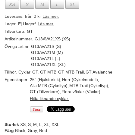
XS
S
M
L
XL
Leverans.
från 0 kr
Läs mer.
Lager.
Ej i lager*
Läs mer.
Tillverkare.
GT
Artikelnummer.
G13AVA21XS (XS)
Övriga art.nr.
G13AVA21S (S)
G13AVA21M (M)
G13AVA21L (L)
G13AVA21XL (XL)
Tillhör.
Cyklar
,
GT
,
GT MTB
,
GT MTB Trail
,
GT Avalanche
Egenskaper.
26" (Hjulstorlek)
,
Herr (Cykelmodell)
,
Alla MTB (Cykeltyp)
,
MTB Trail (Cykeltyp)
,
GT (Tillverkare)
,
Flera växlar (Växlar)
Hitta liknande cyklar.
Storlek
XS, S, M, L, XL, XXL
Färg
Black, Gray, Red