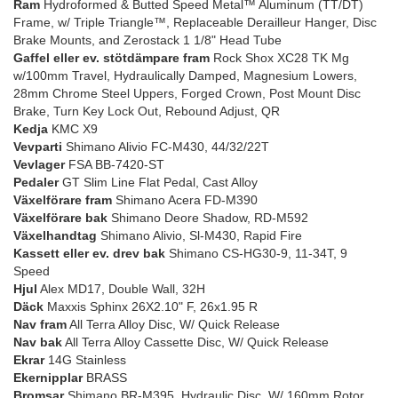
Ram
Hydroformed & Butted Speed Metal™ Aluminum (TT/DT)
Frame, w/ Triple Triangle™, Replaceable Derailleur Hanger, Disc
Brake Mounts, and Zerostack 1 1/8" Head Tube
Gaffel eller ev. stötdämpare fram
Rock Shox XC28 TK Mg
w/100mm Travel, Hydraulically Damped, Magnesium Lowers,
28mm Chrome Steel Uppers, Forged Crown, Post Mount Disc
Brake, Turn Key Lock Out, Rebound Adjust, QR
Kedja
KMC X9
Vevparti
Shimano Alivio FC-M430, 44/32/22T
Vevlager
FSA BB-7420-ST
Pedaler
GT Slim Line Flat Pedal, Cast Alloy
Växelförare fram
Shimano Acera FD-M390
Växelförare bak
Shimano Deore Shadow, RD-M592
Växelhandtag
Shimano Alivio, Sl-M430, Rapid Fire
Kassett eller ev. drev bak
Shimano CS-HG30-9, 11-34T, 9
Speed
Hjul
Alex MD17, Double Wall, 32H
Däck
Maxxis Sphinx 26X2.10" F, 26x1.95 R
Nav fram
All Terra Alloy Disc, W/ Quick Release
Nav bak
All Terra Alloy Cassette Disc, W/ Quick Release
Ekrar
14G Stainless
Ekernipplar
BRASS
Bromsar
Shimano BR-M395, Hydraulic Disc, W/ 160mm Rotor