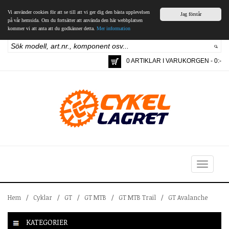
Vi använder cookies för att se till att vi ger dig den bästa upplevelsen
Jag förstår
på vår hemsida. Om du fortsätter att använda den här webbplatsen
kommer vi att anta att du godkänner detta.
Mer information
0 ARTIKLAR I VARUKORGEN - 0:-
Toggle
navigation
Hem
/
Cyklar
/
GT
/
GT MTB
/
GT MTB Trail
/
GT Avalanche
KATEGORIER