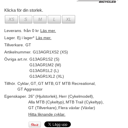
Klicka för din storlek.
XS
S
M
L
XL
Leverans.
från 0 kr
Läs mer.
Lager.
Ej i lager*
Läs mer.
Tillverkare.
GT
Artikelnummer.
G13AGR1XS2 (XS)
Övriga art.nr.
G13AGR1S2 (S)
G13AGR1M2 (M)
G13AGR1L2 (L)
G13AGR1XL2 (XL)
Tillhör.
Cyklar
,
GT
,
GT MTB
,
GT MTB Recreational
,
GT Aggressor
Egenskaper.
26" (Hjulstorlek)
,
Herr (Cykelmodell)
,
Alla MTB (Cykeltyp)
,
MTB Trail (Cykeltyp)
,
GT (Tillverkare)
,
Flera växlar (Växlar)
Hitta liknande cyklar.