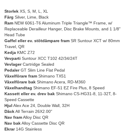
Storlek
XS, S, M, L, XL
Färg
Silver, Lime, Black
Ram
NEW 6061-T6 Aluminum Triple Triangle™ Frame, w/
Replaceable Derailleur Hanger, Disc Brake Mounts, and 1 1/8"
Head Tube
Gaffel eller ev. stötdämpare fram
SR Suntour XCT w/ 80mm
Travel, QR
Kedja
KMC Z72
Vevparti
Suntour XCC T102 42/34/24T
Vevlager
Cartridge Sealed
Pedaler
GT Slim Line Flat Pedal
Växelförare fram
Shimano TX51
Växelförare bak
Shimano Acera, RD-M360
Växelhandtag
Shimano EF-51 EZ Fire Plus, 8 Speed
Kassett eller ev. drev bak
Shimano CS-HG31-8, 11-32T, 8-
Speed Cassette
Hjul
Alex Ace 24, Double Wall, 32H
Däck
All Terrain 26X2.00"
Nav fram
Alloy Disc QR
Nav bak
Alloy Cassette Disc QR
Ekrar
14G Stainless