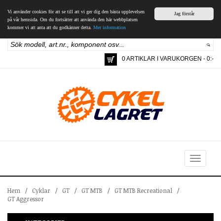
Vi använder cookies för att se till att vi ger dig den bästa upplevelsen
Jag förstår
på vår hemsida. Om du fortsätter att använda den här webbplatsen
kommer vi att anta att du godkänner detta.
Mer information
0 ARTIKLAR I VARUKORGEN - 0:-
Toggle
navigation
Hem
/
Cyklar
/
GT
/
GT MTB
/
GT MTB Recreational
/
GT Aggressor