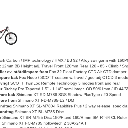
rk Carbon / IMP technology / HMX / BB 92 / Alloy swingarm with 160
x 12mm BB Height adj. Travel Front 120mm Rear 120 - 85 - Climb / Sh
eller ev. stötdämpare fram
Fox 32 Float Factory CTD Air CTD damper w
mpare bak
Fox Nude / SCOTT custom w. travel / geo adj CTCD 3 modes: 
vrigt
SCOTT TwinLoc Remote Technology 3 modes front and rear
er
Ritchey Pro Tapered 1.5" - 1 1/8" semi integr. OD 50/61mm / ID 44
rare bak
Shimano XT RD-M786 SGS Shadow PlusType / 20 Speed
rare fram
Shimano XT FD-M785-E2 / DM
andtag
Shimano XT SL-M780-I Rapidfire Plus / 2 way release Ispec cl
andtag
Shimano XT BL-M785 Disc
r
Shimano XT BR-M785 Disc 180/F and 160/R mm SM-RT64 CL Rotor
i
Shimano XT FC-M785 hollowtech 2 38Ax24A T