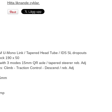
Hitta liknande cyklar.
PM U-Mono Link / Tapered Head Tube / IDS SL dropouts
ock 190 x 50
ith 3 modes 15mm QR axle / tapered steerer reb. Adj
Climb - Traction Control - Descend / reb. Adj
/55mm
amp