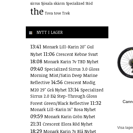
sirrus
Sjösala
skärm
Specialized
Stöd
the
Tova
tove
Trek
NYTT I LAGER
13:41
Monark Lill-Karin 20" Gul
11:06
Nyhet
Crescent Kebne Svart
18:08
Monark Karin 7v TBD Nyhet
09:40
Specialized Sirrus 3.0 Gloss
Morning Mist/Satin Deep Marine
14:56
Reflective
Crescent Modig
13:14
M20 29" Grå Nyhet
Specialized
Sirrus 2.0 EQ Step-Through Gloss
Canno
11:32
Forest Green/Black Reflective
Monark Lill-Karin 16" Rosa Nyhet
09:59
Monark Karin Grön Nyhet
21:31
Crescent Elora Röd Nyhet
Visa lage
18:29
Monark Karin 7v Blå Nyhet