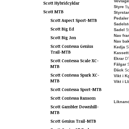
Vevlage
Scott Hybridcyklar
Styre
Sy
Scott MTB
Styrsta
Pedaler
Scott Aspect Sport-MTB
Sadelst
Scott Big Ed
Sadel
Sy
Nav fra
Scott Big Jon
Nav ba
Scott Contessa Genius
Kedja
S
Trail-MTB
Kassett 
Ekrar
DT
Scott Contessa Scale XC-
Fälgar
S
MTB
Däck
Sc
Scott Contessa Spark XC-
Vikt i K
MTB
Vikt i L
Scott Contessa Sport-MTB
Scott Contessa Ransom
Liknande
Scott Gambler Downhill-
MTB
Scott Genius Trail-MTB