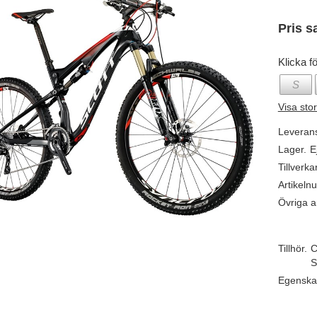
Pris s
Klicka fö
S
Visa sto
Leveran
Lager.
E
Tillverka
Artikeln
Övriga ar
Tillhör.
C
S
Egenska