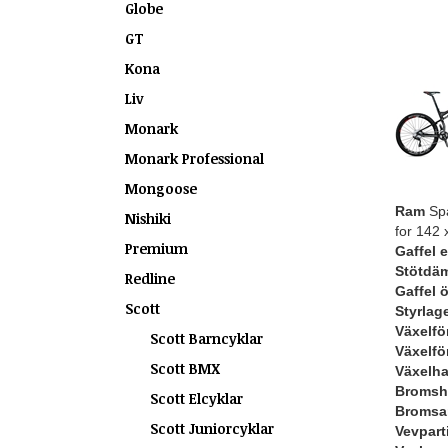
Globe
GT
Kona
Liv
Monark
Monark Professional
Mongoose
Ram
Spa
Nishiki
for 142 
Premium
Gaffel 
Stötdä
Redline
Gaffel ö
Scott
Styrlag
Växelfö
Scott Barncyklar
Växelfö
Scott BMX
Växelh
Bromsh
Scott Elcyklar
Bromsa
Scott Juniorcyklar
Vevpart