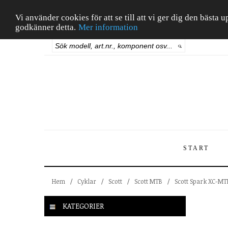
Vi använder cookies för att se till att vi ger dig den bäst
godkänner detta.
Mer information
START
Hem
/
Cyklar
/
Scott
/
Scott MTB
/
Scott Spark XC-MT
KATEGORIER