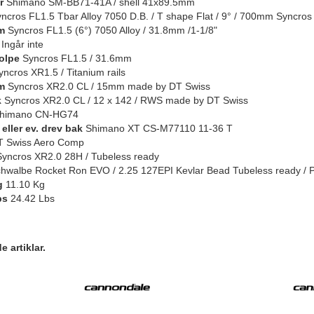
r
Shimano SM-BB71-41A / shell 41x89.5mm
ncros FL1.5 Tbar Alloy 7050 D.B. / T shape Flat / 9° / 700mm Syncros 
m
Syncros FL1.5 (6°) 7050 Alloy / 31.8mm /1-1/8"
Ingår inte
olpe
Syncros FL1.5 / 31.6mm
ncros XR1.5 / Titanium rails
m
Syncros XR2.0 CL / 15mm made by DT Swiss
k
Syncros XR2.0 CL / 12 x 142 / RWS made by DT Swiss
himano CN-HG74
eller ev. drev bak
Shimano XT CS-M77110 11-36 T
 Swiss Aero Comp
yncros XR2.0 28H / Tubeless ready
hwalbe Rocket Ron EVO / 2.25 127EPI Kevlar Bead Tubeless ready /
g
11.10 Kg
bs
24.42 Lbs
 artiklar.