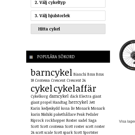
2. Välj cykeltyp
3. Välj hjulstorlek
POPULÄRA SÖKORD
barncykel
Bianchi
Bmx
Bmx
18
Contessa
Crescent
Crescent 24
cykel
cykelaffär
damcykel
Cykelkorg
däck
Electra
giant
herrcykel
giant propel
Handtag
Jett
Karin
kedjeskydd
kona
liv
Monark
Monark
karin
Nishiki
pakethållare
Peak
Pedaler
Riprock
rockhopper
Roxter
sadel
Saga
Visa lage
Scott
Scott contessa
Scott roxter
scott roxter
24
scott scale
Scott spark
Scott Sportster