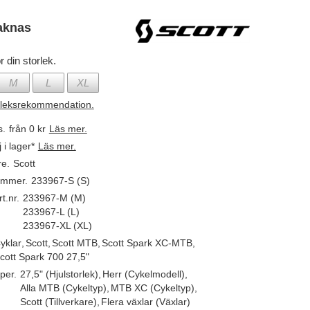
aknas
r din storlek.
M
L
XL
rleksrekommendation.
s.
från 0 kr
Läs mer.
j i lager*
Läs mer.
re.
Scott
ummer.
233967-S (S)
t.nr.
233967-M (M)
233967-L (L)
233967-XL (XL)
yklar
,
Scott
,
Scott MTB
,
Scott Spark XC-MTB
,
cott Spark 700 27,5"
per.
27,5" (Hjulstorlek)
,
Herr (Cykelmodell)
,
Alla MTB (Cykeltyp)
,
MTB XC (Cykeltyp)
,
Scott (Tillverkare)
,
Flera växlar (Växlar)