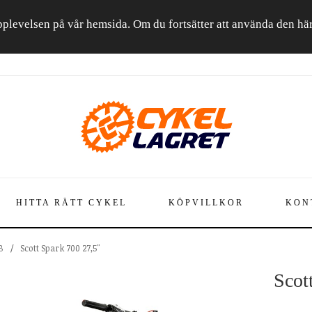
a upplevelsen på vår hemsida. Om du fortsätter att använda den h
HITTA RÄTT CYKEL
KÖPVILLKOR
KON
B
/
Scott Spark 700 27,5"
Scot