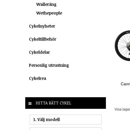
Walleräng
Wethepeople
Cykelnyheter
Cykeltillbehör
Cykeldelar
Personlig utrustning
Cykelrea
Cann
HITTA RÄTT CYKEL
Visa lage
1. Välj modell