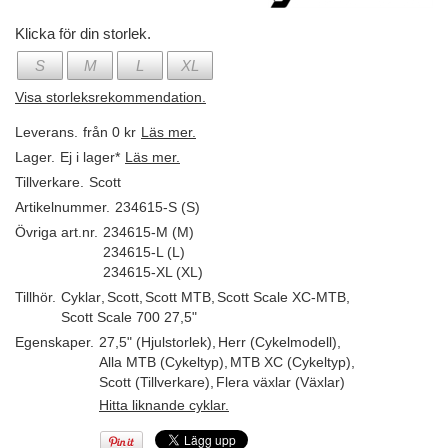
Klicka för din storlek.
S
M
L
XL
Visa storleksrekommendation.
Leverans.
från 0 kr
Läs mer.
Lager.
Ej i lager*
Läs mer.
Tillverkare.
Scott
Artikelnummer.
234615-S (S)
Övriga art.nr.
234615-M (M)
234615-L (L)
234615-XL (XL)
Tillhör.
Cyklar
,
Scott
,
Scott MTB
,
Scott Scale XC-MTB
,
Scott Scale 700 27,5"
Egenskaper.
27,5" (Hjulstorlek)
,
Herr (Cykelmodell)
,
Alla MTB (Cykeltyp)
,
MTB XC (Cykeltyp)
,
Scott (Tillverkare)
,
Flera växlar (Växlar)
Hitta liknande cyklar.