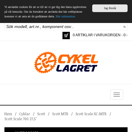
Vi använder cookies för att se till att vi ger dig den bästa upplevelsen
Jag förstår
på vår hemsida. Om du fortsätter att använda den här webbplatsen
kommer vi att anta att du godkänner detta.
Mer information
0 ARTIKLAR I VARUKORGEN - 0:-
Toggle
navigation
Hem
/
Cyklar
/
Scott
/
Scott MTB
/
Scott Scale XC-MTB
/
Scott Scale 700 27,5"