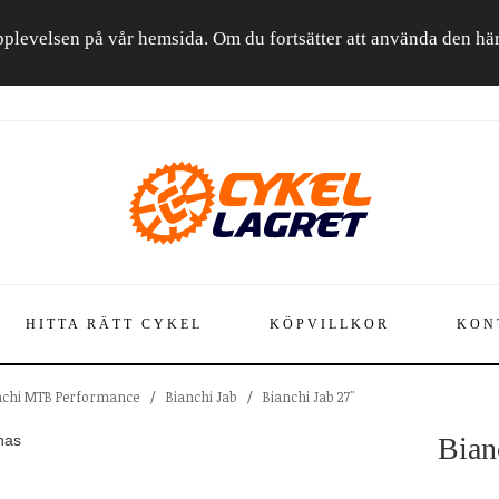
a upplevelsen på vår hemsida. Om du fortsätter att använda den h
HITTA RÄTT CYKEL
KÖPVILLKOR
KON
nchi MTB Performance
/
Bianchi Jab
/
Bianchi Jab 27"
nas
Bian