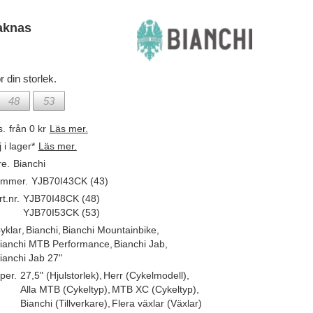
aknas
r din storlek.
48
53
s.
från 0 kr
Läs mer.
j i lager*
Läs mer.
re.
Bianchi
ummer.
YJB70I43CK (43)
t.nr.
YJB70I48CK (48)
YJB70I53CK (53)
yklar
,
Bianchi
,
Bianchi Mountainbike
,
ianchi MTB Performance
,
Bianchi Jab
,
ianchi Jab 27"
per.
27,5" (Hjulstorlek)
,
Herr (Cykelmodell)
,
Alla MTB (Cykeltyp)
,
MTB XC (Cykeltyp)
,
Bianchi (Tillverkare)
,
Flera växlar (Växlar)