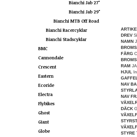
Bianchi Jab 27"
Bianchi Jab 29"
Bianchi MTB Off Road
ARTIK
Bianchi Racercyklar
DREV
Sh
Bianchi Stadscyklar
NAMN
J
BROMS
BMC
FÄRG
C
Cannondale
BROMS
RAM
JAB
Crescent
HJUL
In
Eastern
GAFFE
NAV BA
Ecoride
STYRL
Electra
NAV F
VÄXEL
Flybikes
DÄCK
G
Ghost
VÄXEL
STYRS
Giant
VÄXEL
Globe
STYRE
T