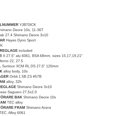
ELNUMMER
YJB70ICK
imano Deore 10s, 11-36T
ab 27.4 Shimano Deore 3x10
AR
Hayes Dyno Sport
K
REGLAGE
included
 II 27,5" alu 6061, BSA 68mm, sizes 15,17,19,21"
ferno 22, 27.5
L
Suntour XCM RL DS 27,5" 120mm
K
alloy body, 10s
AGER
Orbit 1.5B ZS #57B
RAM
alloy, 32h
REGLAGE
Shimano Deore 3x10
eax Saguaro 27,5x2.0
FÖRARE BAK
Shimano Deore 10s
TAM
TEC alloy
FÖRARE FRAM
Shimano Acera
EC, Alloy 6061