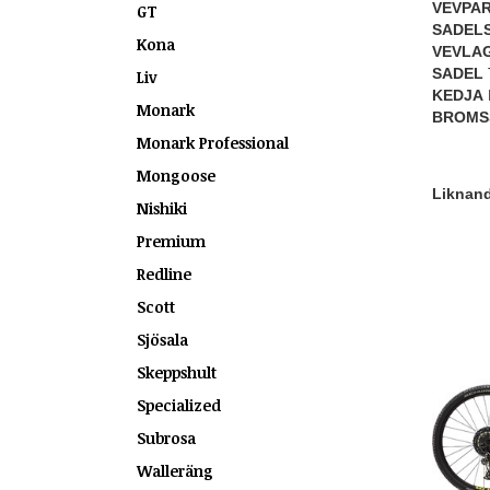
VEVPAR
GT
SADEL
Kona
VEVLA
SADEL
Liv
KEDJA
Monark
BROMS
Monark Professional
Mongoose
Liknande
Nishiki
Premium
Redline
Scott
Sjösala
Skeppshult
Specialized
Subrosa
Walleräng