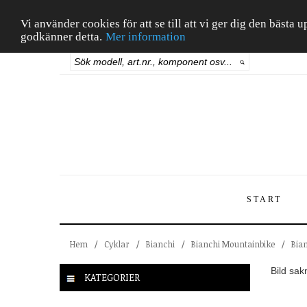
Vi använder cookies för att se till att vi ger dig den bäst
godkänner detta.
Mer information
START
Hem
/
Cyklar
/
Bianchi
/
Bianchi Mountainbike
/
Bia
Bild sak
KATEGORIER