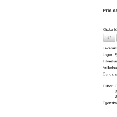
Pris s
Klicka fö
43
Leveran
Lager.
E
Tillverka
Artikeln
Övriga ar
Tillhör.
C
B
B
Egenska