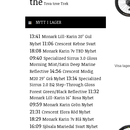
the
Tova
tove
Trek
NYTT I LAGER
13:41
Monark Lill-Karin 20" Gul
11:06
Nyhet
Crescent Kebne Svart
18:08
Monark Karin 7v TBD Nyhet
09:40
Specialized Sirrus 3.0 Gloss
Morning Mist/Satin Deep Marine
Visa lage
14:56
Reflective
Crescent Modig
13:14
M20 29" Grå Nyhet
Specialized
Sirrus 2.0 EQ Step-Through Gloss
11:32
Forest Green/Black Reflective
Monark Lill-Karin 16" Rosa Nyhet
09:59
Monark Karin Grön Nyhet
21:31
Crescent Elora Röd Nyhet
18:29
Monark Karin 7v Blå Nyhet
16:09
Sjösala Mariedal Svart Nyhet