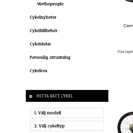
Wethepeople
Cykelnyheter
Canno
Cykeltillbehör
Cykeldelar
Visa lage
Personlig utrustning
Cykelrea
HITTA RÄTT CYKEL
1. Välj modell
2. Välj cykeltyp