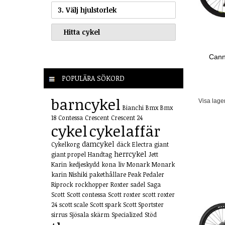
3. Välj hjulstorlek
Cann
POPULÄRA SÖKORD
barncykel
Visa lage
Bianchi
Bmx
Bmx
18
Contessa
Crescent
Crescent 24
cykel
cykelaffär
damcykel
Cykelkorg
däck
Electra
giant
herrcykel
giant propel
Handtag
Jett
Karin
kedjeskydd
kona
liv
Monark
Monark
karin
Nishiki
pakethållare
Peak
Pedaler
Riprock
rockhopper
Roxter
sadel
Saga
Scott
Scott contessa
Scott roxter
scott roxter
24
scott scale
Scott spark
Scott Sportster
sirrus
Sjösala
skärm
Specialized
Stöd