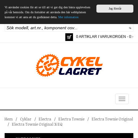
Vi använder cookies för att se till att vi ger dig den bästa upplevelsen
Jag förstår
på vår hemsida. Om du fortsätter att använda den här webbplatsen
kommer vi att anta att du godkänner detta.
Mer information
0 ARTIKLAR I VARUKORGEN - 0:-
Toggle
navigation
Hem
/
Cyklar
/
Electra
/
Electra Townie
/
Electra Townie Original
/
Electra Townie Original 3i EQ