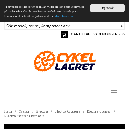
Vi använder cookies för att se till att vi ger dig den bästa upplevelsen
Jag förstår
på vår hemsida. Om du fortsätter att använda den här webbplatsen
kommer vi att anta att du godkänner detta.
Mer information
0 ARTIKLAR I VARUKORGEN - 0:-
Toggle
navigation
Hem
/
Cyklar
/
Electra
/
Electra Cruisers
/
Electra Cruiser
/
Electra Cruiser Custom 3i