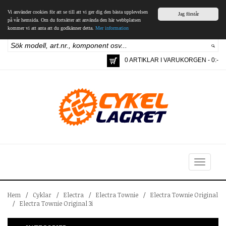
Vi använder cookies för att se till att vi ger dig den bästa upplevelsen
Jag förstår
på vår hemsida. Om du fortsätter att använda den här webbplatsen
kommer vi att anta att du godkänner detta.
Mer information
0 ARTIKLAR I VARUKORGEN - 0:-
Toggle
navigation
Hem
/
Cyklar
/
Electra
/
Electra Townie
/
Electra Townie Original
/
Electra Townie Original 3i