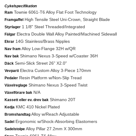
Cykelspecifikation
Townie 6061-T6 Alloy Flat Foot Technology
Ram
High Tensile Steel Uni-Crown, Straight Blade
Framgaffel
1 1/8" Steel Threaded/Integrated
Styrlager
Electra Double Wall Alloy Painted/Machined Sidewall
Fälgar
14G Stainless/Brass Nipples
Ekrar
Alloy Low-Flange 32H w/QR
Nav fram
Shimano Nexus 3-Speed w/Coaster 36H
Nav bak
Semi-Slick Street 26" X2.0"
Däck
Electra Custom Alloy 3-Piece 170mm
Vevparti
Resin Platform w/Non-Slip Tread
Pedaler
Shimano Nexus 3-Speed Twist
Växelreglage
N/A
Växelförare bak
Shimano 20T
Kassett eller ev. drev bak
KMC 410 Nickel Plated
Kedja
Alloy w/Reach Adjustable
Bromshandtag
Ergonomic w/Shock-Absorbing Elastomers
Sadel
Alloy Pillar 27.2mm X 300mm
Sadelstolpe