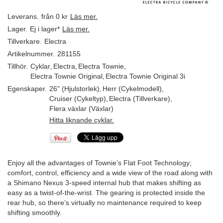
Leverans.
från 0 kr
Läs mer.
Lager.
Ej i lager*
Läs mer.
Tillverkare.
Electra
Artikelnummer.
281155
Tillhör.
Cyklar
,
Electra
,
Electra Townie
,
Electra Townie Original
,
Electra Townie Original 3i
Egenskaper.
26" (Hjulstorlek)
,
Herr (Cykelmodell)
,
Cruiser (Cykeltyp)
,
Electra (Tillverkare)
,
Flera växlar (Växlar)
Hitta liknande cyklar.
Enjoy all the advantages of Townie’s Flat Foot Technology;
comfort, control, efficiency and a wide view of the road along with
a Shimano Nexus 3-speed internal hub that makes shifting as
easy as a twist-of-the-wrist. The gearing is protected inside the
rear hub, so there’s virtually no maintenance required to keep
shifting smoothly.