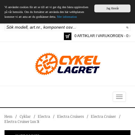
Vi använder cookies för att se till att vi ger dig den bästa upplevelsen
Jag förstår
på vår hemsida. Om du fortsätter att använda den här webbplatsen
kommer vi att anta att du godkänner detta.
Mer information
0 ARTIKLAR I VARUKORGEN - 0:-
Toggle
navigation
Hem
/
Cyklar
/
Electra
/
Electra Cruisers
/
Electra Cruiser
/
Electra Cruiser Lux 3i