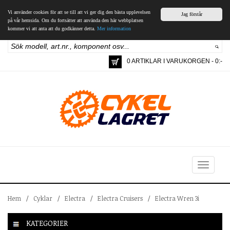
Vi använder cookies för att se till att vi ger dig den bästa upplevelsen
Jag förstår
på vår hemsida. Om du fortsätter att använda den här webbplatsen
kommer vi att anta att du godkänner detta.
Mer information
0 ARTIKLAR I VARUKORGEN - 0:-
Toggle
navigation
Hem
/
Cyklar
/
Electra
/
Electra Cruisers
/
Electra Wren 3i
KATEGORIER