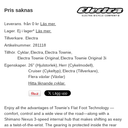
Pris saknas
Leverans.
från 0 kr
Läs mer.
Lager.
Ej i lager*
Läs mer.
Tillverkare.
Electra
Artikelnummer.
281118
Tillhör.
Cyklar
,
Electra
,
Electra Townie
,
Electra Townie Original
,
Electra Townie Original 3i
Egenskaper.
26" (Hjulstorlek)
,
Herr (Cykelmodell)
,
Cruiser (Cykeltyp)
,
Electra (Tillverkare)
,
Flera växlar (Växlar)
Hitta liknande cyklar.
Enjoy all the advantages of Townie’s Flat Foot Technology —
comfort, control and a wide view of the road—along with a
Shimano Nexus 3-speed internal hub that makes shifting as easy
as a twist-of-the-wrist. The gearing is protected inside the rear