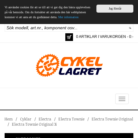
Vi använder cookies för att se till att vi ger dig den bästa upplevelsen
Jag förstår
på vår hemsida. Om du fortsätter att använda den här webbplatsen
kommer vi att anta att du godkänner detta.
Mer information
0 ARTIKLAR I VARUKORGEN - 0:-
Toggle
navigation
Hem
/
Cyklar
/
Electra
/
Electra Townie
/
Electra Townie Original
/
Electra Townie Original 3i