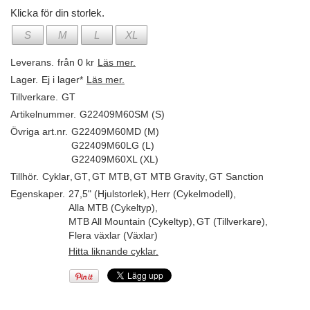
Klicka för din storlek.
S
M
L
XL
Leverans.
från 0 kr
Läs mer.
Lager.
Ej i lager*
Läs mer.
Tillverkare.
GT
Artikelnummer.
G22409M60SM (S)
Övriga art.nr.
G22409M60MD (M)
G22409M60LG (L)
G22409M60XL (XL)
Tillhör.
Cyklar
,
GT
,
GT MTB
,
GT MTB Gravity
,
GT Sanction
Egenskaper.
27,5" (Hjulstorlek)
,
Herr (Cykelmodell)
,
Alla MTB (Cykeltyp)
,
MTB All Mountain (Cykeltyp)
,
GT (Tillverkare)
,
Flera växlar (Växlar)
Hitta liknande cyklar.