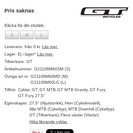
Pris saknas
Klicka för din storlek.
S
M
L
Leverans.
från 0 kr
Läs mer.
Lager.
Ej i lager*
Läs mer.
Tillverkare.
GT
Artikelnummer.
G21108M60SM (S)
Övriga art.nr.
G21108M60MD (M)
G21108M60LG (L)
Tillhör.
Cyklar
,
GT
,
GT MTB
,
GT MTB Gravity
,
GT Fury
,
GT Fury 27,5"
Egenskaper.
27,5" (Hjulstorlek)
,
Herr (Cykelmodell)
,
Alla MTB (Cykeltyp)
,
MTB Downhill (Cykeltyp)
,
GT (Tillverkare)
,
Flera växlar (Växlar)
Hitta liknande cyklar.