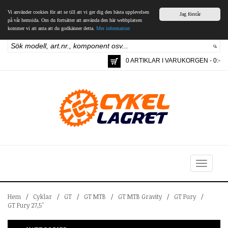
Vi använder cookies för att se till att vi ger dig den bästa upplevelsen
Jag förstår
på vår hemsida. Om du fortsätter att använda den här webbplatsen
kommer vi att anta att du godkänner detta.
Mer information
0 ARTIKLAR I VARUKORGEN - 0:-
Toggle
navigation
Hem
/
Cyklar
/
GT
/
GT MTB
/
GT MTB Gravity
/
GT Fury
/
GT Fury 27,5"